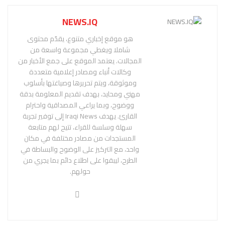
NEWS.IQ
هو موقع إخباري متنوع، يقدّم محتوى
شاملا ويغطي مجموعة واسعة من
المجالات. يعتمد الموقع على جمع الأخبار من
وكالات أنباء ومصادر إعلامية متعددة
وموثوقة، ويتم تحريرها وصياغتها بأسلوب
مهني ومحايد، بهدف تقديم المعلومة بدقة
ووضوح، وبما يراعي المصداقية واحترام
القارئ. يهدف Iraqi News إلى توفير تجربة
سهلة وسلسة للقراء، تتيح لهم متابعة
المستجدات من مصادر مختلفة في مكان
واحد، مع التركيز على الوضوح والبساطة في
الطرح، ليبقوا على اطلاع دائم بما يجري من
حولهم.