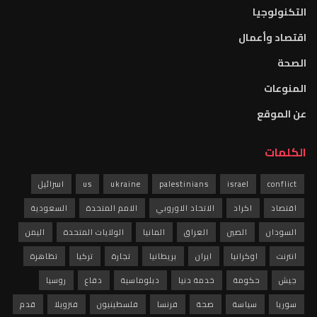
التكنولوجيا
اقتصاد وأعمال
الصحة
المنوعات
عن الموقع
الكلمات
conflict
israel
palestinians
ukraine
us
اسرائيل
اقتصاد
اكراد
الاتحاد الاوروبي
الامم المتحدة
السعودية
السودان
الصين
العراق
المانيا
الولايات المتحدة
اليمن
انترنت
اوكرانيا
ايران
بريطانيا
تجارة
تركيا
تظاهرة
جيش
حكومة
خدمة دنيا
دبلوماسية
دفاع
روسيا
سوريا
سياسة
صحة
فرنسا
فلسطينيون
فنزويلا
قدم