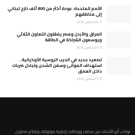
الأمم المتحدة: عودة أكثر من 800 ألف نازح لبناني
إلى مناطقهم
6 أغسطس، 2026
العراق والأردن ومصر يفعّلون التعاون الثلاثي
ويوسعون الشراكة في الطاقة
6 أغسطس، 2026
تصعيد جديد في الحرب الروسية الأوكرانية..
استهداف الموانئ وسفن الشحن وتبادل ضربات
داخل العمق
3 أغسطس، 2026
نواكب أبرز الأحداث من مصادر ووكالات إخبارية موثوقة، ونقدّم محتوى