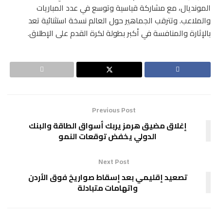
المونديال، مع مشاركة قياسية وتوسع في عدد المباريات
والملاعب. وتترقب الجماهير حول العالم نسخة استثنائية تعد
بالإثارة والمنافسة في أكبر بطولة لكرة القدم على الإطلاق.
Previous Post
إغلاق مضيق هرمز يربك أسواق الطاقة والبنك
الدولي يخفض توقعات النمو
Next Post
تصعيد إقليمي بعد إسقاط صواريخ فوق الأردن
واتهامات متبادلة