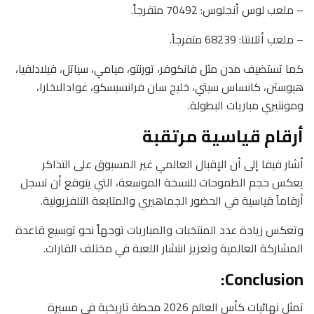
– ملعب لوس أنجلوس: 70492 متفرجاً.
– ملعب أتلانتا: 68239 متفرجاً.
كما تستضيف مدن مثل فانكوفر، تورنتو، ميامي، سياتل، فيلادلفيا،
هيوستن، كانساس سيتي، خليج سان فرانسيسكو، غوادالاخارا،
ومونتيري مباريات البطولة.
أرقام قياسية مرتقبة
أشار فيفا إلى أن الإقبال العالمي غير المسبوق على التذاكر
يعكس حجم الطموحات للنسخة الموسعة، التي يتوقع أن تسجل
أرقاماً قياسية في الحضور الجماهيري والمتابعة التلفزيونية.
وتعكس زيادة عدد المنتخبات والمباريات توجهاً نحو توسيع قاعدة
المشاركة العالمية وتعزيز انتشار اللعبة في مختلف القارات.
Conclusion:
تمثل نهائيات كأس العالم 2026 محطة تاريخية في مسيرة