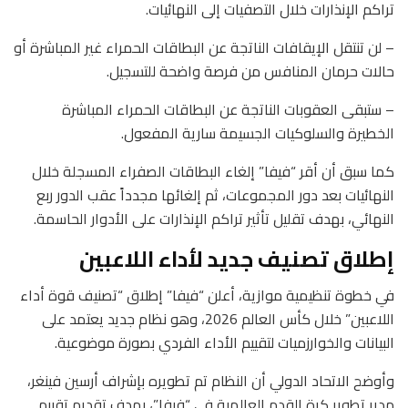
تراكم الإنذارات خلال التصفيات إلى النهائيات.
– لن تنتقل الإيقافات الناتجة عن البطاقات الحمراء غير المباشرة أو
حالات حرمان المنافس من فرصة واضحة للتسجيل.
– ستبقى العقوبات الناتجة عن البطاقات الحمراء المباشرة
الخطيرة والسلوكيات الجسيمة سارية المفعول.
كما سبق أن أقر “فيفا” إلغاء البطاقات الصفراء المسجلة خلال
النهائيات بعد دور المجموعات، ثم إلغائها مجدداً عقب الدور ربع
النهائي، بهدف تقليل تأثير تراكم الإنذارات على الأدوار الحاسمة.
إطلاق تصنيف جديد لأداء اللاعبين
في خطوة تنظيمية موازية، أعلن “فيفا” إطلاق “تصنيف قوة أداء
اللاعبين” خلال كأس العالم 2026، وهو نظام جديد يعتمد على
البيانات والخوارزميات لتقييم الأداء الفردي بصورة موضوعية.
وأوضح الاتحاد الدولي أن النظام تم تطويره بإشراف أرسين فينغر،
مدير تطوير كرة القدم العالمية في “فيفا”، بهدف تقديم تقييم