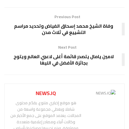
Previous Post
وفاة الشيخ محمد إسحاق الفياض وتحديد مراسم
التشييع في ثلاث مدن
Next Post
لامين يامال يتصدر قائمة أغلى لاعبي العالم ويتوج
بجائزة الأفضل في الليغا
NEWS.IQ
هو موقع إخباري متنوع، يقدّم محتوى
شاملا ويغطي مجموعة واسعة من
المجالات. يعتمد الموقع على جمع الأخبار من
وكالات أنباء ومصادر إعلامية متعددة
وموثوقة، ويتم تحريرها وصياغتها بأسلوب