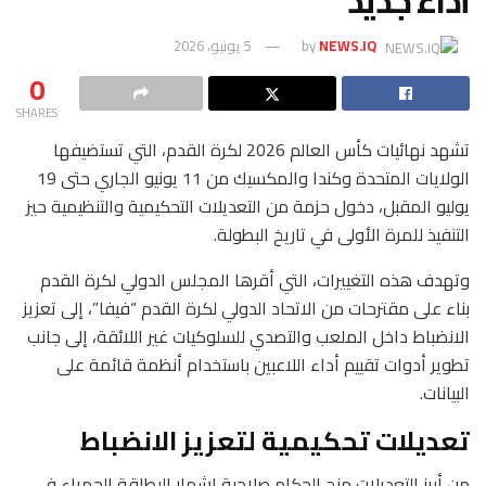
أداء جديد
NEWS.IQ
by
5 يونيو، 2026
0
SHARES
تشهد نهائيات كأس العالم 2026 لكرة القدم، التي تستضيفها
الولايات المتحدة وكندا والمكسيك من 11 يونيو الجاري حتى 19
يوليو المقبل، دخول حزمة من التعديلات التحكيمية والتنظيمية حيز
التنفيذ للمرة الأولى في تاريخ البطولة.
وتهدف هذه التغييرات، التي أقرها المجلس الدولي لكرة القدم
بناء على مقترحات من الاتحاد الدولي لكرة القدم “فيفا”، إلى تعزيز
الانضباط داخل الملعب والتصدي للسلوكيات غير اللائقة، إلى جانب
تطوير أدوات تقييم أداء اللاعبين باستخدام أنظمة قائمة على
البيانات.
تعديلات تحكيمية لتعزيز الانضباط
من أبرز التعديلات منح الحكام صلاحية إشهار البطاقة الحمراء في