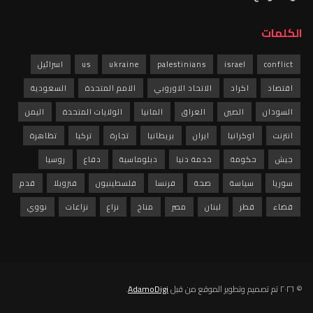
الكلمات
conflict
israel
palestinians
ukraine
us
اسرائيل
اقتصاد
اكراد
الاتحاد الاوروبي
الامم المتحدة
السعودية
السودان
الصين
العراق
المانيا
الولايات المتحدة
اليمن
انترنت
اوكرانيا
ايران
بريطانيا
تجارة
تركيا
تظاهرة
جيش
حكومة
خدمة دنيا
دبلوماسية
دفاع
روسيا
سوريا
سياسة
صحة
فرنسا
فلسطينيون
فنزويلا
قدم
قضاء
قطر
لبنان
مصر
مناخ
نزاع
نزاعات
نووي
© ٢٠٢٦ تم تصميم وتطوير الموقع من قبل
AdamoDigi
.