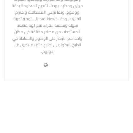
مهني ومحايد، بهدف تقديم المعلومة بدقة
ووضوح، وبما يراعي المصداقية واحترام
القارئ. يهدف Iraqi News إلى توفير تجربة
سهلة وسلسة للقراء، تتيح لهم متابعة
المستجدات من مصادر مختلفة في مكان
واحد، مع التركيز على الوضوح والبساطة في
الطرح، ليبقوا على اطلاع دائم بما يجري من
حولهم.