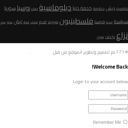
دبلوماسية
روسيا
سوريا
خدمة دنيا
جيش
تظاهرة
حكومة
دفاع
فلسطينيون
سياسة
لبنان
فرنسا
قدم
فنزويلا
قطر
صحة
قضاء
مصر
مناخ
نزاع
نزاعات
نووي
© ٢٠٢٦ تم تصميم وتطوير الموقع من قبل
AdamoDigi
.
Welcome Back!
Login to your account below
Remember Me