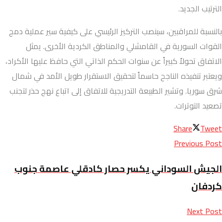
الترتيب الجديد.
بالنسبة للمراقبين، سينصب التركيز الرئيسي على كيفية سير عملية دمج
القوات السورية في القامشلي والمناطق الكردية الأخرى. يمثل
الاتفاق تحولاً كبيراً عن سنوات الحكم الذاتي التي حافظ عليها الأكراد،
ويعتبر تنفيذه الناجح حاسماً لتحقيق الاستقرار طويل الأمد في شمال
شرق سوريا. وتشير الطبيعة التدريجية للاتفاق إلى اتباع نهج حذر لتجنب
تصعيد التوترات.
Share
Tweet
Previous Post
الجيش السوداني يكسر حصار كادقلي عاصمة جنوب
كردفان
Next Post