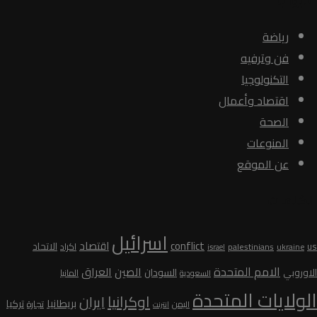
الأبواب
رياضة
فن وترفيه
التكنولوجيا
اقتصاد وأعمال
الصحة
المنوعات
عن الموقع
الكلمات
اسرائيل
conflict
اقتصاد
الاتحاد
us
palestinians
اكراد
ukraine
israel
الامم المتحدة
الصين
العراق
السودان
الاوروبي
المانيا
السعودية
الولايات المتحدة
اوكرانيا
ايران
بريطانيا
تركيا
تجارة
اليمن
انترنت