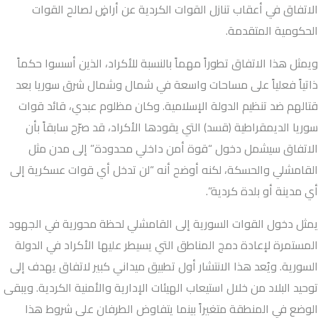
الاتفاق في أعقاب تنازل القوات الكردية عن أراضٍ لصالح القوات
الحكومية المتقدمة.
ويمثل هذا الاتفاق تطوراً مهماً بالنسبة للأكراد، الذين أسسوا حكماً
ذاتياً فعلياً على مساحات واسعة في شمال وشمال شرق سوريا بعد
قتالهم ضد تنظيم الدولة الإسلامية. وكان مظلوم عبدي، قائد قوات
سوريا الديمقراطية (قسد) التي يقودها الأكراد، قد صرّح سابقاً بأن
الاتفاق سيشمل دخول “قوة أمن داخلي محدودة” إلى مدن مثل
القامشلي والحسكة، لكنه أوضح أنه “لن تدخل أي قوات عسكرية إلى
أي مدينة أو بلدة كردية”.
يمثل دخول القوات السورية إلى القامشلي لحظة محورية في الجهود
المستمرة لإعادة دمج المناطق التي يسيطر عليها الأكراد في الدولة
السورية. ويُعد هذا الانتشار أول تطبيق ميداني كبير لاتفاق يهدف إلى
توحيد البلاد من خلال استيعاب الهيئات الإدارية والأمنية الكردية. ويبقى
الوضع في المنطقة متغيراً بينما يتفاوض الطرفان على شروط هذا