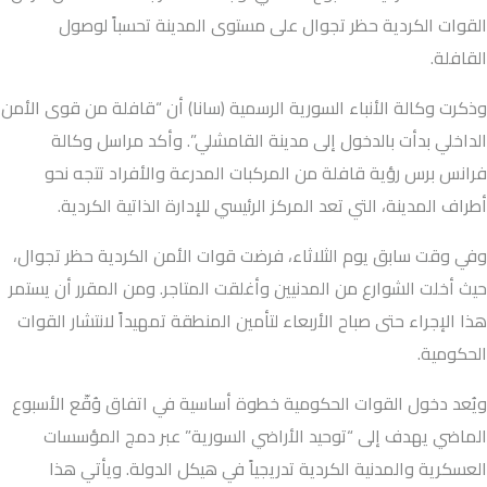
القوات الكردية حظر تجوال على مستوى المدينة تحسباً لوصول
القافلة.
وذكرت وكالة الأنباء السورية الرسمية (سانا) أن “قافلة من قوى الأمن
الداخلي بدأت بالدخول إلى مدينة القامشلي”. وأكد مراسل وكالة
فرانس برس رؤية قافلة من المركبات المدرعة والأفراد تتجه نحو
أطراف المدينة، التي تعد المركز الرئيسي للإدارة الذاتية الكردية.
وفي وقت سابق يوم الثلاثاء، فرضت قوات الأمن الكردية حظر تجوال،
حيث أخلت الشوارع من المدنيين وأغلقت المتاجر. ومن المقرر أن يستمر
هذا الإجراء حتى صباح الأربعاء لتأمين المنطقة تمهيداً لانتشار القوات
الحكومية.
ويُعد دخول القوات الحكومية خطوة أساسية في اتفاق وُقّع الأسبوع
الماضي يهدف إلى “توحيد الأراضي السورية” عبر دمج المؤسسات
العسكرية والمدنية الكردية تدريجياً في هيكل الدولة. ويأتي هذا