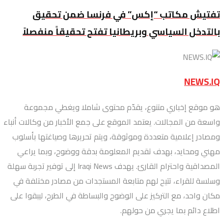
تفتيش مكاتب “إكس” في فرنسا ضمن تحقيق
بالتدخل السياسي وبريطانيا تفتح تحقيقاً منفصلاً
NEWS.IQ
هو موقع إخباري متنوع، يقدّم محتوى شاملا ويغطي مجموعة
واسعة من المجالات. يعتمد الموقع على جمع الأخبار من وكالات أنباء
ومصادر إعلامية متعددة وموثوقة، ويتم تحريرها وصياغتها بأسلوب
مهني ومحايد، بهدف تقديم المعلومة بدقة ووضوح، وبما يراعي
المصداقية واحترام القارئ. يهدف Iraqi News إلى توفير تجربة سهلة
وسلسة للقراء، تتيح لهم متابعة المستجدات من مصادر مختلفة في
مكان واحد، مع التركيز على الوضوح والبساطة في الطرح، ليبقوا على
اطلاع دائم بما يجري من حولهم.