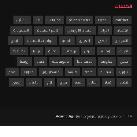
الكلمات
conflict
israel
palestinians
ukraine
us
اسرائيل
اقتصاد
اكراد
الاتحاد الاوروبي
الامم المتحدة
السعودية
السودان
الصين
العراق
المانيا
الولايات المتحدة
اليمن
انترنت
اوكرانيا
ايران
بريطانيا
تجارة
تركيا
تظاهرة
جيش
حكومة
خدمة دنيا
دبلوماسية
دفاع
روسيا
سوريا
سياسة
صحة
فرنسا
فلسطينيون
فنزويلا
قدم
قضاء
قطر
لبنان
مصر
مناخ
نزاع
نزاعات
نووي
© ٢٠٢٦ تم تصميم وتطوير الموقع من قبل
AdamoDigi
.