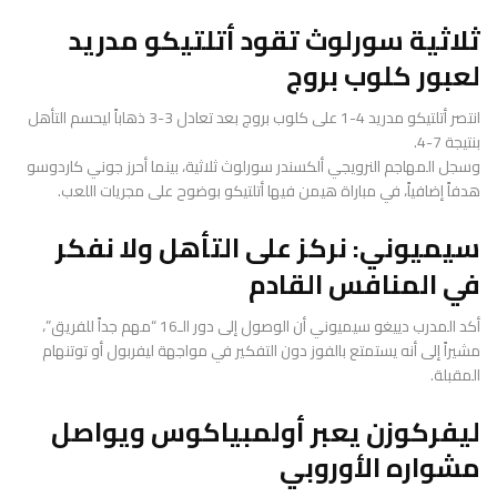
ثلاثية سورلوث تقود أتلتيكو مدريد
لعبور كلوب بروج
انتصر أتلتيكو مدريد 4-1 على كلوب بروج بعد تعادل 3-3 ذهاباً ليحسم التأهل
بنتيجة 7-4.
وسجل المهاجم النرويجي ألكسندر سورلوث ثلاثية، بينما أحرز جوني كاردوسو
هدفاً إضافياً، في مباراة هيمن فيها أتلتيكو بوضوح على مجريات اللعب.
سيميوني: نركز على التأهل ولا نفكر
في المنافس القادم
أكد المدرب دييغو سيميوني أن الوصول إلى دور الـ16 “مهم جداً للفريق”،
مشيراً إلى أنه يستمتع بالفوز دون التفكير في مواجهة ليفربول أو توتنهام
المقبلة.
ليفركوزن يعبر أولمبياكوس ويواصل
مشواره الأوروبي