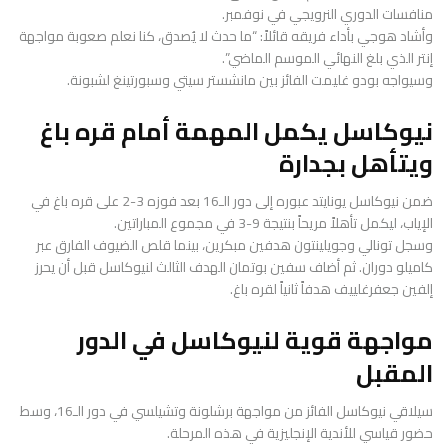
منافسات الدوري النرويجي في نوفمبر.
وأشاد هوجي بأداء فريقه قائلاً: “ما حدث لا يُصدق، كنا نعلم صعوبة مواجهة
إنتر الذي بلغ النهائي الموسم الماضي”.
وسيواجه بودو غليمت الفائز بين مانشستر سيتي وسبورتينغ لشبونة.
نيوكاسل يكمل المهمة أمام قره باغ
ويتأهل بجدارة
ضمن نيوكاسل يونايتد عبوره إلى دور الـ16 بعد فوزه 3-2 على قره باغ في
الإياب، ليكمل تأهلاً مريحاً بنتيجة 9-3 في مجموع المباراتين.
وسجل تونالي وجويلينتون هدفين مبكرين، بينما قلص الضيوف الفارق عبر
كاميلو دوران. ثم أضاف سفين بوتمان الهدف الثالث لنيوكاسل قبل أن يحرز
إلفين جعفرغلييف هدفاً ثانياً لقره باغ.
مواجهة قوية لنيوكاسل في الدور
المقبل
سيلاقي نيوكاسل الفائز من مواجهة برشلونة وتشيلسي في دور الـ16، وسط
حضور قياسي للأندية الإنجليزية في هذه المرحلة.