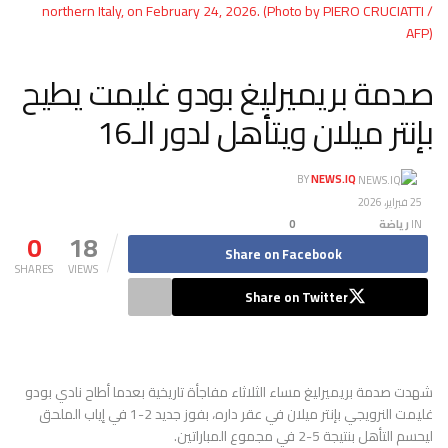
northern Italy, on February 24, 2026. (Photo by PIERO CRUCIATTI /
AFP)
صدمة بريميرليغ بودو غليمت يطيح
بإنتر ميلان ويتأهل لدور الـ16
BY
NEWS.IQ
25 فبراير، 2026
IN
رياضة
0
0
18
Share on Facebook
SHARES
VIEWS
Share on Twitter
شهدت صدمة بريميرليغ مساء الثلاثاء مفاجأة تاريخية بعدما أطاح نادي بودو
غليمت النرويجي بإنتر ميلان في عقر داره، بفوز جديد 2-1 في إياب الملحق
ليحسم التأهل بنتيجة 5-2 في مجموع المباراتين.