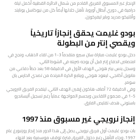
الإنجاز غير المسبوق للفريق القادم من شمال الدائرة القطبية أكمل ليلة
درامية في دوري أبطال أوروبا، تأهل خلالها أيضاً كل من نيوكاسل يونايتد
وأتلتيكو مدريد وباير ليفركوزن.
بودو غليمت يحقق إنجازاً تاريخياً
ويقصي إنتر من البطولة
دخل بودو غليمت مباراة سان سيرو متقدماً 3-1 من لقاء الذهاب، ونجح في
امتصاص اندفاع إنتر قبل أن يوجه ضربته في الشوط الثاني.
وسجل ينس بيتر هوجي الهدف الأول في الدقيقة 58 بعد خطأ دفاعي من
مانويل أكانجي، ليعود هوجي ويتابع الكرة المرتدة من تصدي الحارس يان
سومر.
وفي الدقيقة 72 أضاف هاكون إيفين الهدف الثاني، ليتقدم الفريق النرويجي
5-1 في مجموع اللقاءين ويحسم المواجهة عملياً رغم تسجيل أليساندرو
باستوني هدف تقليص الفارق.
إنجاز نرويجي غير مسبوق منذ 1997
بات بودو غليمت أول فريق نرويجي يصل إلى هذا الدور منذ إنجاز روزنبورغ عام
1997. وجاء التأهل رغم دخول الفريق فترة توقف موسمية بعد انتهاء