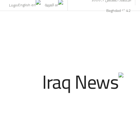
العربية
English
Login
Baghdad
42
°C