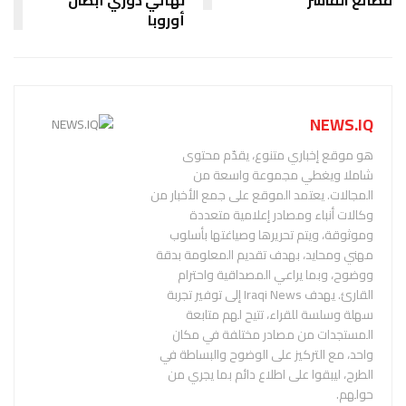
أوروبا
NEWS.IQ
هو موقع إخباري متنوع، يقدّم محتوى
شاملا ويغطي مجموعة واسعة من
المجالات. يعتمد الموقع على جمع الأخبار من
وكالات أنباء ومصادر إعلامية متعددة
وموثوقة، ويتم تحريرها وصياغتها بأسلوب
مهني ومحايد، بهدف تقديم المعلومة بدقة
ووضوح، وبما يراعي المصداقية واحترام
القارئ. يهدف Iraqi News إلى توفير تجربة
سهلة وسلسة للقراء، تتيح لهم متابعة
المستجدات من مصادر مختلفة في مكان
واحد، مع التركيز على الوضوح والبساطة في
الطرح، ليبقوا على اطلاع دائم بما يجري من
حولهم.