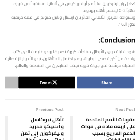
تعادل باير ليفركوزن سلباً مع أولمبياكوس في ألمانيا، مستفيداً من فوزه
ذهاباً 2-0 ليحسم تأهله بهدوء.
وسيواجه الفريق الألماني الفائز بين آرسنال وبايرن ميونخ في قمة مرتقبة
بدور الـ16.
Conclusion:
شهدت ليلة دوري الأبطال مفاجآت كبيرة تصدرها بودو غليمت الذي كتب
واحدة من أكبر قصص البطولة. ومع اكتمال المتأهلين، تبدو الأدوار الإقصائية
المقبلة مرشحة لمواجهات قوية تجذب المتابعين في المنطقة والعالم.
Tweet
Share
Previous Post
Next Post
عقوبات الأمم المتحدة
تأهل نيوكاسل
على أربعة قادة في قوات
وأتلتيكو مدريد
الدعم السريع بسبب
وليفركوزن إلى ثمن
فظائع الفاشر
نهائي دوري أبطال