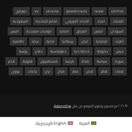
conflict
israel
palestinians
ukraine
us
اسرائيل
اقتصاد
اكراد
الاتحاد الاوروبي
الامم المتحدة
السعودية
السودان
الصين
العراق
المانيا
الولايات المتحدة
اليمن
انترنت
اوكرانيا
ايران
بريطانيا
تجارة
تركيا
تظاهرة
جيش
حكومة
خدمة دنيا
دبلوماسية
دفاع
روسيا
سوريا
سياسة
صحة
فرنسا
فلسطينيون
فنزويلا
قدم
قضاء
قطر
لبنان
مصر
مناخ
نزاع
نزاعات
نووي
© ٢٠٢٦ تم تصميم وتطوير الموقع من قبل
AdamoDigi
.
العربية
English
(
الإنجليزية
)