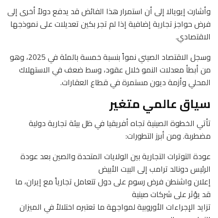
وأشارت إيويالا إلى أن استمرار هذا الفائض قد يدفع دولاً أخرى إلى
فرض حواجز تجارية إضافية إذا لم تجر بكين تعديلات على نموذجها
الاقتصادي.
وسجل الاقتصاد الصيني نمواً بنسبة خمسة بالمئة في 2025، وهو
من أبطأ معدلات النمو خلال عقود، وسط ضعف في الاستهلاك
المحلي وأزمة ديون مستمرة في قطاع العقارات.
سياق عالمي متغير
تأتي الخطوة الصينية تجاه أفريقيا في ظل بيئة تجارية دولية
مضطربة. ومن أبرز التطورات:
عودة التوترات التجارية بين الولايات المتحدة والصين بعد عودة
الرئيس دونالد ترامب إلى البيت الأبيض
إعلان واشنطن فرض رسوم على دول تتعامل تجارياً مع إيران، ما
قد يؤثر على شركات صينية
تزايد الإجراءات الأوروبية لمواجهة ما تعتبره اختلالاً في الميزان