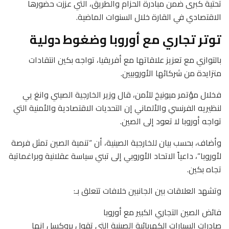
تحتية كبرى ضمن مبادرة الحزام والطريق، التي عززت حضورها
الاقتصادي في القارة خلال السنوات الماضية.
توتر تجاري مع أوروبا وضغوط دولية
بالتوازي مع تعزيز علاقاتها مع أفريقيا، تواجه بكين انتقادات
متزايدة من شركائها الأوروبيين.
فخلال مؤتمر ميونيخ للأمن، قال وزير الخارجية الصيني وانغ يي
لنظيريه الفرنسي والألماني إن التحديات الاقتصادية والأمنية التي
تواجه أوروبا لا تعود إلى الصين.
وأضاف، بحسب بيان للخارجية الصينية، أن “تنمية الصين تمثل فرصة
لأوروبا”، داعياً الاتحاد الأوروبي إلى تبني سياسة عقلانية وبراغماتية
تجاه بكين.
وتشهد العلاقات بين الجانبين خلافات تتعلق بـ:
فائض الصين التجاري الكبير مع أوروبا
صادرات السيارات الكهربائية الصينية التي تقول بروكسل إنها