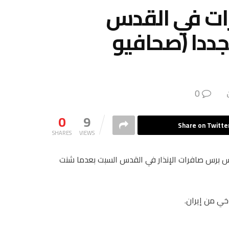
ات في القدس
جددا (صحافيو
0
0
9
Share on Twitte
SHARES
VIEWS
 برس صافرات الإنذار في القدس السبت بعدما شنت
خي من إيران.