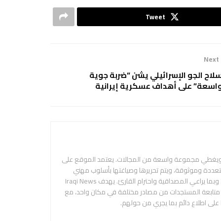
Tweet
Next
لاح الجو الإسرائيلي يشن “ضربة جوية
اسعة” على أهداف عسكرية إيرانية
 ويغطي مجموعة واسعة من المجالات. يعتمد الموقع على
متعددة وموثوقة، ويتم تحريرها وصياغتها بأسلوب مهني
ومحايد، بهدف تقديم المعلومة بدقة ووضوح، وبما يراعي المصداقية واحترام القارئ. يهدف Iraqi News
م متابعة المستجدات من مصادر مختلفة في مكان واحد، مع
 على اطلاع دائم بما يجري من حولهم.