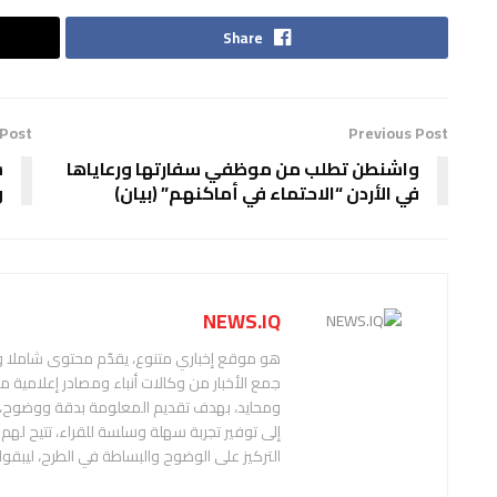
Share
 Post
Previous Post
واشنطن تطلب من موظفي سفارتها ورعاياها
س
في الأردن “الاحتماء في أماكنهم” (بيان)
و
NEWS.IQ
هو موقع إخباري متنوع، يقدّم محتوى شاملا
جمع الأخبار من وكالات أنباء ومصادر إعلامية 
إلى توفير تجربة سهلة وسلسة للقراء، تتيح له
التركيز على الوضوح والبساطة في الطرح، ليبقوا