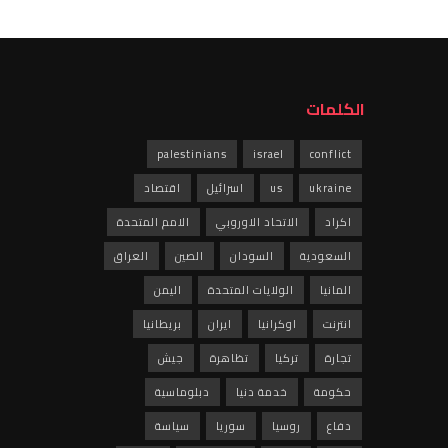
الكلمات
palestinians
israel
conflict
ukraine
us
اسرائيل
اقتصاد
اكراد
الاتحاد الاوروبي
الامم المتحدة
السعودية
السودان
الصين
العراق
المانيا
الولايات المتحدة
اليمن
انترنت
اوكرانيا
ايران
بريطانيا
تجارة
تركيا
تظاهرة
جيش
حكومة
خدمة دنيا
دبلوماسية
دفاع
روسيا
سوريا
سياسة