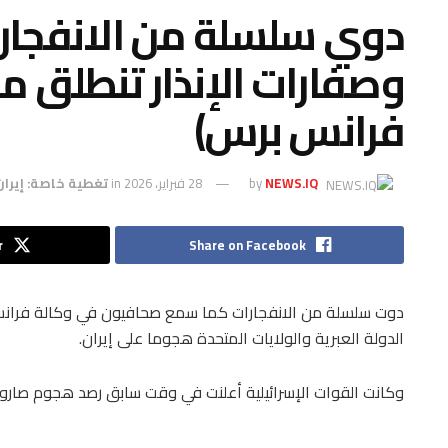
دوي سلسلة من الانفجار
وصفارات الإنذار تنطلق م
فرانس برس)
NEWS.IQ
by
28 فبراير، 2026
in
تغطية خاصة: إيران
r
Share on Facebook
دوت سلسلة من الانفجارات كما سمع صحافيون في وكالة فرانس
الدولة العبرية والولايات المتحدة هجوما على إيران.
وكانت القوات الإسرائيلية أعلنت في وقت سابق رصد هجوم صارو