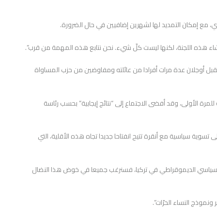
اري، مع إمكان التمديد لها لشهرين إضافيين في حال الضرورة.
إنشاء هذه اللجنة، لكنها ليست كلّ شيء. نحن نتابع هذه المهمة من قرب”.
حادثات التي انطلقت في تشرين الأول/أكتوبر 2024، استقبل أوجلان عدة مرات أفرادا من عائلته ومفاوضين من حزب المساواة
 للمرة الأولى، وقد أفضى الاجتماع إلى “نتائج إيجابية” بحسب رئاسة
ى تسوية سياسية مع أنقرة تتيح انفتاحا جديدا تجاه هذه الأقلية، التي
ل السياسي الديموقراطي في تركيا، فسنرغب جميعا في خوض هذا النضال
ونموذج النساء الحرّات”.