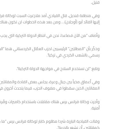
قتيل.
وفي منطقة قنديل، قال القيادي آمد ملازغرت السبت لوكالة فران
إليها القائد آبو (أوجلان)… ومن بعد هذه الخطوات لن تكون هنا
وأضاف “من الآن فصاعدا، نحن في انتظار الدولة التركية التي يجب
رسمي بالشعب الكردي في تركيا”.
وتابع “لن نستخدم السلاح في مواجهة الدولة التركية”.
وفي أعماق مخبأ بين جبال وعرة، يجلس بعض القادة والمقاتلين
المقاتلين الذين سقطوا في صفوف الحزب، فيما يتحدث آخرون ف
وأجرت وكالة فرانس برس هناك مقابلات باستخدام كاميرات وفّره
أمنية.
وقالت القيادية البارزة شردا مظلوم كابار لوكالة فرانس برس “ما 
كمقاتلين، أن نشعر بالحرية”.