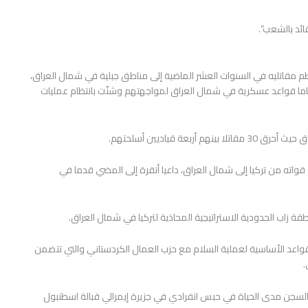
قائد بالشعب”.
ظم مقاتليه في السنوات العشر الماضية إلى مناطق جبلية في شمال العراق،
خطوات تاريخية نحو إنهاء قتاله ضد تركيا التي تقيم منذ 25 عاما قواعد عسكرية في شمال العراق لمواجهتهم وشنّت بانتظام عمليات
ة قياديين أسلحتهم.
/أكتوبر سحب جميع قواته من تركيا إلى شمال العراق، داعيا أنقرة إلى المضي قدما في
اعد الأساسية لعملية السلام مع حزب العمال الكردستاني والتي تتضمن
.
7 عاما) الذي يمضي عقوبة السجن مدى الحياة في حبس انفرادي في جزيرة إيمرالي قبالة اسطنبول