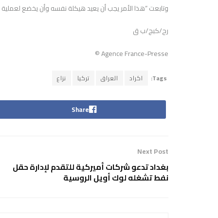
وتابعت “هذا الأمر يجب أن يعيد هيكلة نفسه وأن يخضع لعملية ترم
رح/كبج/ب ق
Agence France-Presse ©
Tags:
اكراد
العراق
تركيا
نزاع
Share
Next Post
بغداد تدعو شركات أميركية للتقدم لإدارة حقل
نفط تشغله لوك أويل الروسية