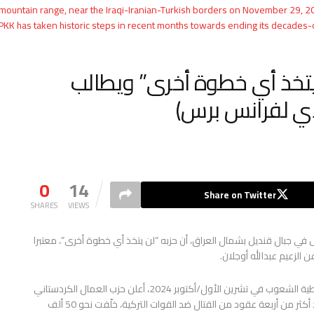
s mountain range, near the Iraqi-Iranian-Turkish borders on November 29, 2
PKK has taken historic steps in recent months towards ending its decades-ol
يتخذ أي خطوة أخرى” ويطالب
ادي لفرانس برس)
0
14
Share on Twitter
SHARES
VIEWS
 في جبال قنديل بشمال العراق، أن حزبه “لن يتخذ أي خطوة أخرى”، معتبرا
ن الزعيم عبدالله أوجلان.
وبعد محادثات مع السلطات التركية عبر حزب المساواة وديموقراطية الشعوب في تشرين الأول/أكتوبر 2024، أعلن حزب العمال الكردستاني
حل نفسه في أيار/مايو تلبية لدعوة مؤسسه عبدالله أوجلان، بعد أكثر من أربعة عقود من القتال ضد القوات التركية، خلّفت نحو 50 ألف