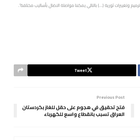
يم وتغييرات ثورية (…) بالتالي يمكننا مواصلة النضال بأساليب مختلفة”.
Tweet
Previous Post
فتح تحقيق في هجوم على حقل للغاز بكردستان
العراق تسبب بانقطاع واسع للكهرباء