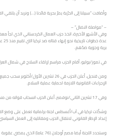
وأضافت “سبيلنا إلى الحرّية يمرّ بحرية قائدنا (…) ونريد أن يلتقي ال
– “مواصلة النضال” –
وفي الأشهر الأخيرة، اتخذ حزب العمال الكردستاني الذي لجأ مع
عدة 
برية وجوية ضدّهم.
في تموز/يوليو، أقام الحزب مراسم لإلقاء السلاح في شمال العراق حيث أحرق 30 مقاتلا بينهم أربع
ومن قنديل، أعلن الحزب في 26 تشرين الأول
الإجراءات القانونية اللازمة لحماية عملية السلام.
وفي 17 تشرين الثاني/نوفمبر، أعلن الحزب انسحاب قواته من منطقة زاب الحدودية الاستراتيجية المحاذية لتركيا في شمال العراق.
وشكّلت تركيا في آب/أغسطس لجنة برلمانية تعمل على وضع القو
إعداد الإطار القانوني لانتقال الحزب ومقاتليه إلى العمل السياسي
وستحدد اللجنة أيضا مصير أوجلان (6