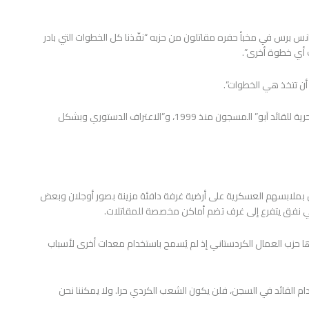
س برس في مخبأ حفره مقاتلون من حزبه “نفّذنا كل الخطوات التي بادر
ك أي خطوة أخرى”.
 أن تتخذ هي الخطوات”.
وذكّر بأن “المطلبَين” الرئيسيين لحزب العمّال الكردستاني هما “الحرية للقائد آبو” المسجون منذ 1999، و”الاعتراف الدستوري وبشكل
 بملابسهم العسكرية على أرضية غرفة دافئة مزينة بصور أوجلان وبعض
ي نفق يتفرع إلى غرف تضم أماكن مخصصة للمقاتلات.
ا حزب العمال الكردستاني إذ لم يُسمح باستخدام معدات أخرى لأسباب
دام القائد في السجن، فلن يكون الشعب الكردي حرا. ولا يمكننا نحن