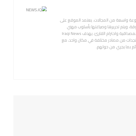
عة واسعة من المجالات. يعتمد الموقع على
قة، ويتم تحريرها وصياغتها بأسلوب مهني
ومحايد، بهدف تقديم المعلومة بدقة ووضوح، وبما يراعي المصداقية واحترام القارئ. يهدف Iraqi News
ستجدات من مصادر مختلفة في مكان واحد، مع
ائم بما يجري من حولهم.