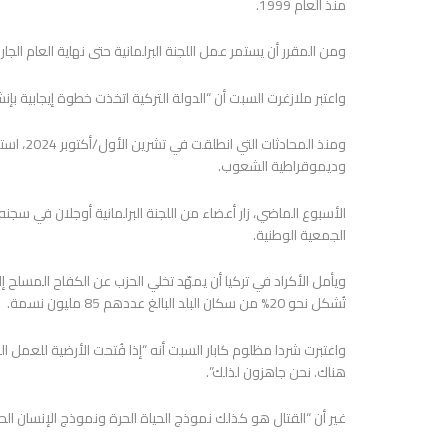
منذ العام 1999.
ومن المقرر أن يستمر عمل اللجنة البرلمانية حتى نهاية العام الج
واعتبر ملازغرت السبت أن “الدولة التركية اتخذت خطوة إيجابية ب
ومنذ الم
وديموقراطية الشعوب.
الأسبوع الماضي، زار أعضاء من اللجنة البرلمانية أوجلان في سجنه
الجمعية الوطنية.
ويأمل الأكراد في تركيا أن يمهّد تخلي الحزب عن الكفاح المسلح إل
تُشكل نحو 20% من سكان البلد البالغ عددهم 85 مليون نسمة.
واعتبرت شردا مظلوم كابار السبت أنه “إذا فُتحت الأرضية للعم
هناك. نحن جاهزون لذلك”.
غير أن “القتال هو كذلك نموذج الحياة الحرة ونموذج الإنسان الحر 