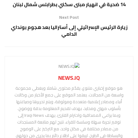
14 ضحية في انهيار مبنى سكني بطرابلس شمال لبنان
Next Post
زيارة الرئيس الإسرائيلي إلى أستراليا بعد هجوم بونداي
الدامي
NEWS.IQ
هو موقع إخباري متنوع، يقدّم محتوى شاملا ويغطي مجموعة
واسعة من المجالات. يعتمد الموقع على جمع الأخبار من وكالات
أنباء ومصادر إعلامية متعددة وموثوقة، ويتم تحريرها وصياغتها
بأسلوب مهني ومحايد، بهدف تقديم المعلومة بدقة ووضوح،
وبما يراعي المصداقية واحترام القارئ. يهدف Iraqi News إلى
توفير تجربة سهلة وسلسة للقراء، تتيح لهم متابعة المستجدات
من مصادر مختلفة في مكان واحد، مع التركيز على الوضوح
والبساطة في الطرح، ليبقوا على اطلاع دائم بما يجري من حولهم.