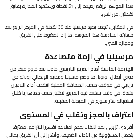
هذا الموسم، ليرفع رصيده إلى 51 نقطة ويستعيد الصدارة بفارق
نقطتين عن لنس.
في المقابل، تجمد رصيد مرسيليا عند 39 نقطة في المركز الرابع بعد
خسارته السادسة هذا الموسم، ما زاد الضغوط على الفريق
وجهازه الفني.
مرسيليا في أزمة متصاعدة
الهزيمة القاسية أمام الغريم الباريسي جاءت بعد خروج مبكر من
دوري أبطال أوروبا، ما وضع مرسيليا ومدربه الإيطالي روبرتو دي
تزيربي في موقف صعب. الصحافة المحلية انتقدت أداء اللاعبين
بشدة، في وقت يستعد فيه الفريق لاختبار صعب جماهيريا خلال
استقباله ستراسبورغ في المرحلة المقبلة.
اعتراف بالعجز وتقلب في المستوى
أقر دي تزيربي بعد اللقاء بعدم امتلاكه تفسيرا للتراجع، معترفا
بتحمل المسؤولية عن الأداء الضعيف. وأشار إلى أن الفريق يعاني