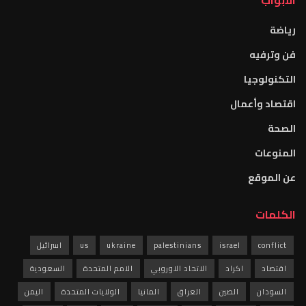
الأبواب
رياضة
فن وترفيه
التكنولوجيا
اقتصاد وأعمال
الصحة
المنوعات
عن الموقع
الكلمات
conflict
israel
palestinians
ukraine
us
اسرائيل
اقتصاد
اكراد
الاتحاد الاوروبي
الامم المتحدة
السعودية
السودان
الصين
العراق
المانيا
الولايات المتحدة
اليمن