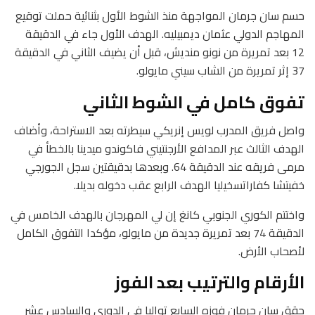
حسم سان جرمان المواجهة منذ الشوط الأول بثنائية حملت توقيع
المهاجم الدولي عثمان ديمبيليه. الهدف الأول جاء في الدقيقة
12 بعد تمريرة من نونو منديش، قبل أن يضيف الثاني في الدقيقة
37 إثر تمريرة من الشاب سيني مايولو.
تفوق كامل في الشوط الثاني
واصل فريق المدرب لويس إنريكي سيطرته بعد الاستراحة، وأضاف
الهدف الثالث عبر المدافع الأرجنتيني فاكوندو ميدينا بالخطأ في
مرمى فريقه عند الدقيقة 64. وبعدها بدقيقتين سجل الجورجي
خفيتشا كفاراتسخيليا الهدف الرابع عقب دخوله بديلا.
واختتم الكوري الجنوبي كانغ إن لي المهرجان بالهدف الخامس في
الدقيقة 74 بعد تمريرة جديدة من مايولو، مؤكدا التفوق الكامل
لأصحاب الأرض.
الأرقام والترتيب بعد الفوز
حقق سان جرمان فوزه السابع تواليا في الدوري والسادس عشر