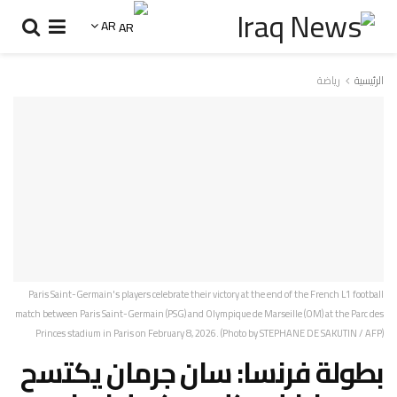
AR
الرئيسية
رياضة
Paris Saint-Germain's players celebrate their victory at the end of the French L1 football
match between Paris Saint-Germain (PSG) and Olympique de Marseille (OM) at the Parc des
Princes stadium in Paris on February 8, 2026. (Photo by STEPHANE DE SAKUTIN / AFP)
بطولة فرنسا: سان جرمان يكتسح