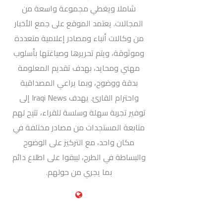
شاملا ويغطي مجموعة واسعة من
المجالات. يعتمد الموقع على جمع الأخبار
من وكالات أنباء ومصادر إعلامية متعددة
وموثوقة، ويتم تحريرها وصياغتها بأسلوب
مهني ومحايد، بهدف تقديم المعلومة
بدقة ووضوح، وبما يراعي المصداقية
واحترام القارئ. يهدف Iraqi News إلى
توفير تجربة سهلة وسلسة للقراء، تتيح لهم
متابعة المستجدات من مصادر مختلفة في
مكان واحد، مع التركيز على الوضوح
والبساطة في الطرح، ليبقوا على اطلاع دائم
بما يجري من حولهم.