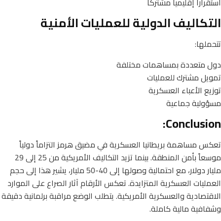
استقراراً إقليمياً مشتركاً
التكاليف الدولية للعمليات الأمنية
تتحملها:
دول متعددة بمساهمات مختلفة
تمويل مشترك للعمليات
توزيع الأعباء العسكرية
مسؤولية جماعية
Conclusion:
تعكس مساهمة بريطانيا العسكرية في مضيق هرمز التزاماً دولياً
موسعاً بأمن المنطقة. بينما تزيد التكاليف الأمريكية من 25 إلى 29
مليار دولار، مع احتمالية وصولها إلى 40-50 مليار، يشير هذا إلى حجم
العمليات العسكرية المتزايدة. تعكس الأرقام آثار الصراع على الموارد
الاقتصادية والعسكرية الأمريكية. يتطلب الوضع مراقبة برلمانية دقيقة
وشفافية مالية كاملة.