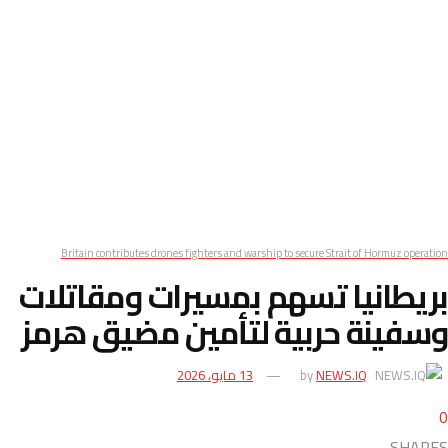
Britain contributes drones fighters and warship to secure Strait of Hormuz operation
بريطانيا تسهم بمسيرات ومقاتلات
وسفينة حربية لتأمين مضيق هرمز
NEWS.IQ
by
13 مايو، 2026
0
SHARES