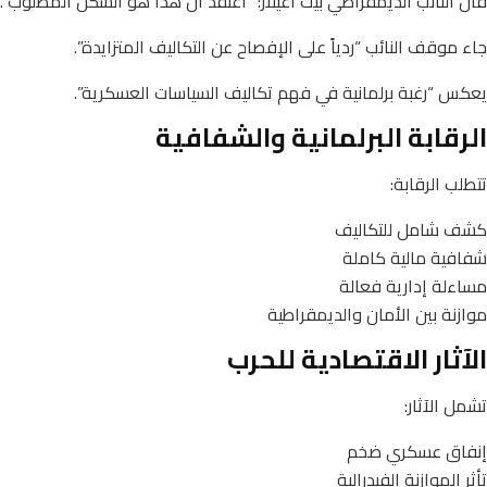
قال النائب الديمقراطي بيت أغيلار: “أعتقد أن هذا هو الشكل المطلوب”.
جاء موقف النائب “ردياً على الإفصاح عن التكاليف المتزايدة”.
يعكس “رغبة برلمانية في فهم تكاليف السياسات العسكرية”.
الرقابة البرلمانية والشفافية
تتطلب الرقابة:
كشف شامل للتكاليف
شفافية مالية كاملة
مساءلة إدارية فعالة
موازنة بين الأمان والديمقراطية
الآثار الاقتصادية للحرب
تشمل الآثار:
إنفاق عسكري ضخم
تأثر الموازنة الفيدرالية