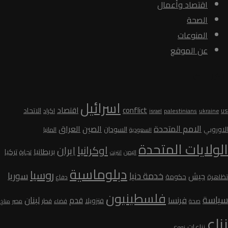
اقتصاد وأعمال
الصحة
المنوعات
عن الموقع
الكلمات
اسرائيل
conflict
اقتصاد
الاتحاد
us
palestinians
اكراد
ukraine
israel
الامم المتحدة
الصين
العراق
السودان
الاوروبي
المانيا
السعودية
الولايات المتحدة
اوكرانيا
ايران
بريطانيا
تركيا
تجارة
اليمن
انترنت
دبلوماسية
روسيا
سوريا
خدمة دنيا
جيش
تظاهرة
حكومة
دفاع
فلسطينيون
سياسة
لبنان
فرنسا
قدم
فنزويلا
قطر
صحة
قضاء
مصر
مناخ
نزاع
نزاعات
نووي