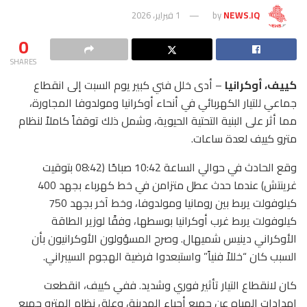
NEWS.IQ
by
1 فبراير، 2026
0
SHARES
كييف، أوكرانيا
– أدى خلل فني كبير يوم السبت إلى انقطاع
جماعي للتيار الكهربائي في أنحاء أوكرانيا ومولدوفا المجاورة،
مما أثر على البنية التحتية الحيوية، وشمل ذلك توقفاً كاملاً لنظام
مترو كييف لعدة ساعات.
وقع الحادث في حوالي الساعة 10:42 صباحًا (08:42 بتوقيت
غرينتش) عندما حدث عطل متزامن في خط كهرباء بجهد 400
كيلوفولت يربط بين رومانيا ومولدوفا، وخط آخر بجهد 750
كيلوفولت يربط غرب أوكرانيا بوسطها، وفقًا لوزير الطاقة
الأوكراني دينيس شميهال. وصرح المسؤولون الأوكرانيون بأن
السبب كان “خللاً فنياً” واستبعدوا فرضية الهجوم السيبراني.
كان لانقطاع التيار تأثير فوري وشديد. ففي كييف، انقطعت
إمدادات المياه عن جميع أحياء المدينة، وعلق نظام المترو جميع