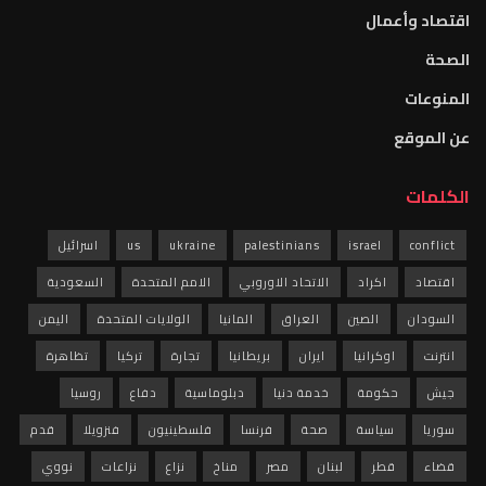
اقتصاد وأعمال
الصحة
المنوعات
عن الموقع
الكلمات
conflict
israel
palestinians
ukraine
us
اسرائيل
اقتصاد
اكراد
الاتحاد الاوروبي
الامم المتحدة
السعودية
السودان
الصين
العراق
المانيا
الولايات المتحدة
اليمن
انترنت
اوكرانيا
ايران
بريطانيا
تجارة
تركيا
تظاهرة
جيش
حكومة
خدمة دنيا
دبلوماسية
دفاع
روسيا
سوريا
سياسة
صحة
فرنسا
فلسطينيون
فنزويلا
قدم
قضاء
قطر
لبنان
مصر
مناخ
نزاع
نزاعات
نووي