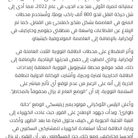
عملياته للمرة الأولى منذ بدء الحرب في عام 2022، مما أدى إلى
شل حركة النقل لنحو 800 ألف راكب يوميًا. وتُستخدم محطات
المترو في العاصمة بشكل متكرر كملاجئ من القنابل. كما تم
الإبلاغ عن انقطاعات واسعة في منطقتي جيتومير وخاركيف في
أوكرانيا، بالإضافة إلى العاصمة المولدوفية كيشيناو.
وأثر الانقطاع على محطات الطاقة النووية الثلاث العاملة في
أوكرانيا، والتي اضطرت إلى خفض قدرتها الإنتاجية. بالإضافة إلى
ذلك، فقد موقع محطة تشيرنوبيل النووية المغلقة إمدادات
الطاقة الخارجية لفترة وجيزة. وأشارت الوكالة الدولية للطاقة
الذرية إلى أنه على الرغم من عدم توقع أي تأثير مباشر على
السلامة النووية، إلا أن “الوضع العام لا يزال محفوفاً بالمخاطر”.
وأعلن الرئيس الأوكراني فولوديمير زيلينسكي الوضع “حالة
طوارئ”. وبدأت جهود الإصلاح على الفور، حيث عادت الكهرباء إلى
البنية التحتية الحيوية في كييف بحلول فترة ما بعد الظهر. وأكدت
وزارة الطاقة لاحقًا استعادة الكهرباء للمشتركين السكنيين في
أوديسا وخاركيف. ومع ذلك، حذر المسؤولون من أن النقص لا يزال