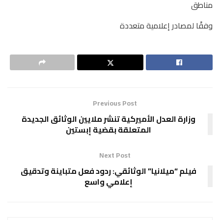
مناطق
وفقًا لمصادر إعلامية متعددة
Previous Post
وزارة العدل الأميركية تنشر ملايين الوثائق الجديدة
المتعلقة بقضية إبستين
Next Post
فيلم “ميلانيا” الوثائقي: ردود فعل متباينة وتدقيق
إعلامي واسع