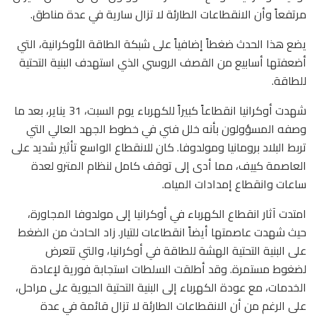
مرتفعاً وأن الانقطاعات الطارئة لا تزال سارية في عدة مناطق.
يضع هذا الحدث ضغطاً إضافياً على شبكة الطاقة الأوكرانية، التي
أضعفتها أسابيع من القصف الروسي الذي استهدف البنية التحتية
للطاقة.
شهدت أوكرانيا انقطاعاً كبيراً للكهرباء يوم السبت، 31 يناير، بعد ما
وصفه المسؤولون بأنه خلل فني في خطوط الجهد العالي التي
تربط البلاد برومانيا ومولدوفا. كان للانقطاع الواسع تأثير شديد على
العاصمة كييف، مما أدى إلى توقف كامل لنظام المترو لعدة
ساعات وانقطاع إمدادات المياه.
امتدت آثار انقطاع الكهرباء في أوكرانيا إلى مولدوفا المجاورة،
حيث شهدت عاصمتها أيضاً انقطاعات للتيار. زاد الحادث من الضغط
على البنية التحتية الهشة للطاقة في أوكرانيا، والتي تتعرض
لضغوط مستمرة. وقد أطلقت السلطات استجابة فورية لإعادة
الخدمات، مع عودة الكهرباء إلى البنية التحتية الحيوية على مراحل،
على الرغم من أن الانقطاعات الطارئة لا تزال قائمة في عدة