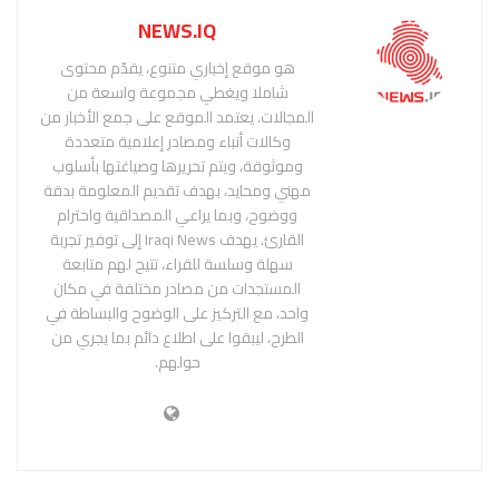
NEWS.IQ
هو موقع إخباري متنوع، يقدّم محتوى
شاملا ويغطي مجموعة واسعة من
المجالات. يعتمد الموقع على جمع الأخبار من
وكالات أنباء ومصادر إعلامية متعددة
وموثوقة، ويتم تحريرها وصياغتها بأسلوب
مهني ومحايد، بهدف تقديم المعلومة بدقة
ووضوح، وبما يراعي المصداقية واحترام
القارئ. يهدف Iraqi News إلى توفير تجربة
سهلة وسلسة للقراء، تتيح لهم متابعة
المستجدات من مصادر مختلفة في مكان
واحد، مع التركيز على الوضوح والبساطة في
الطرح، ليبقوا على اطلاع دائم بما يجري من
حولهم.