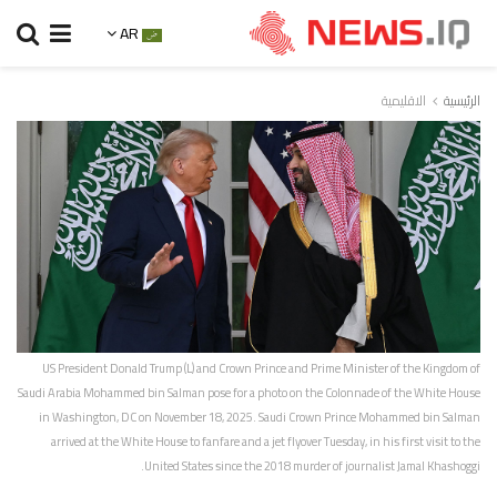
AR
الرئيسية
الاقليمية
US President Donald Trump (L) and Crown Prince and Prime Minister of the Kingdom of
Saudi Arabia Mohammed bin Salman pose for a photo on the Colonnade of the White House
in Washington, DC on November 18, 2025. Saudi Crown Prince Mohammed bin Salman
arrived at the White House to fanfare and a jet flyover Tuesday, in his first visit to the
United States since the 2018 murder of journalist Jamal Khashoggi.