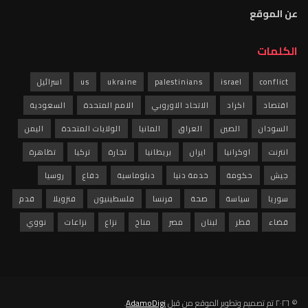
عن الموقع
الكلمات
conflict
israel
palestinians
ukraine
us
اسرائيل
اقتصاد
اكراد
الاتحاد الاوروبي
الامم المتحدة
السعودية
السودان
الصين
العراق
المانيا
الولايات المتحدة
اليمن
انترنت
اوكرانيا
ايران
بريطانيا
تجارة
تركيا
تظاهرة
جيش
حكومة
خدمة دنيا
دبلوماسية
دفاع
روسيا
سوريا
سياسة
صحة
فرنسا
فلسطينيون
فنزويلا
قدم
قضاء
قطر
لبنان
مصر
مناخ
نزاع
نزاعات
نووي
© ٢٠٢٦ تم تصميم وتطوير الموقع من قبل
AdamoDigi
.