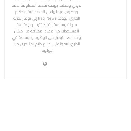
مهني ومحايد، بهدف تقديم المعلومة بدقة
ووضوح، وبما يراعي المصداقية واحترام
القارئ. يهدف Iraqi News إلى توفير تجربة
سهلة وسلسة للقراء، تتيح لهم متابعة
المستجدات من مصادر مختلفة في مكان
واحد، مع التركيز على الوضوح والبساطة في
الطرح، ليبقوا على اطلاع دائم بما يجري من
حولهم.