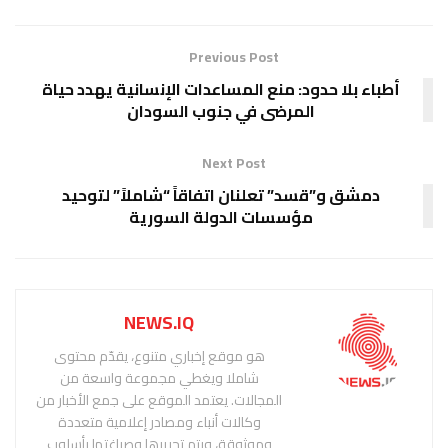
Previous Post
أطباء بلا حدود: منع المساعدات الإنسانية يهدد حياة
المرضى في جنوب السودان
Next Post
دمشق و”قسد” تعلنان اتفاقاً “شاملاً” لتوحيد
مؤسسات الدولة السورية
NEWS.IQ
هو موقع إخباري متنوع، يقدّم محتوى
شاملا ويغطي مجموعة واسعة من
المجالات. يعتمد الموقع على جمع الأخبار من
وكالات أنباء ومصادر إعلامية متعددة
وموثوقة، ويتم تحريرها وصياغتها بأسلوب