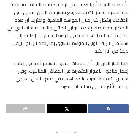
وأوضحت الوزارة أنها تعمل على توجيه كميات المياه المتدفقة
نحو السدود والخزانات بهدف رفع مستويات الخزن المائي التي
انخفضت بشكل كبير خلال المواسم الماضية. واعتبرت أن هذه
الأمطار تعد فرصة لإعادة التوازن المائي وتلبية احتياجات الري في
مختلف المحافظات، لاسيما في الوسط والجنوب، إضافة إلى
استكمال الرية الأولى للموسم الشتوي بما يدعم الإنتاج الزراعي
ويحدّ من آثار الشح.
كما أشار البيان إلى أن تدفقات السيول تُستثمر أيضاً في إعادة
إغمار مناطق الأهوار المتضررة من انخفاض المناسيب، وفي
تحسين بيئة شط العرب والمساهمة في دفع اللسان الملحي
وتقليل تأثيراته على محافظة البصرة.