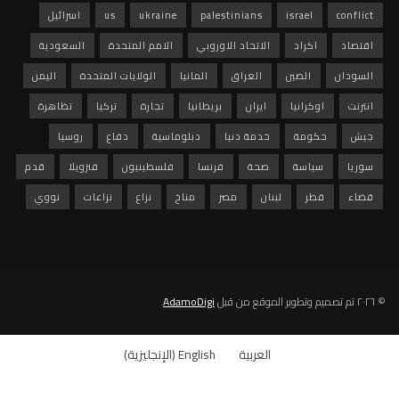
conflict
israel
palestinians
ukraine
us
اسرائيل
اقتصاد
اكراد
الاتحاد الاوروبي
الامم المتحدة
السعودية
السودان
الصين
العراق
المانيا
الولايات المتحدة
اليمن
انترنت
اوكرانيا
ايران
بريطانيا
تجارة
تركيا
تظاهرة
جيش
حكومة
خدمة دنيا
دبلوماسية
دفاع
روسيا
سوريا
سياسة
صحة
فرنسا
فلسطينيون
فنزويلا
قدم
قضاء
قطر
لبنان
مصر
مناخ
نزاع
نزاعات
نووي
© ٢٠٢٦ تم تصميم وتطوير الموقع من قبل
AdamoDigi
.
العربية
English
(
الإنجليزية
)