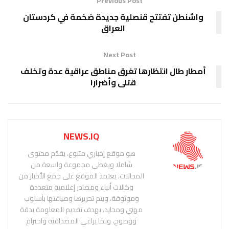
Previous Post
واشنطن تفتتح قنصلية جديدة ضخمة في كردستان
العراق
Next Post
أمطار طال انتظارها تغرق مناطق عراقية عدة وتخلف
قتلى وأضرارا
NEWS.IQ
هو موقع إخباري متنوع، يقدّم محتوى
شاملا ويغطي مجموعة واسعة من
المجالات. يعتمد الموقع على جمع الأخبار من
وكالات أنباء ومصادر إعلامية متعددة
وموثوقة، ويتم تحريرها وصياغتها بأسلوب
مهني ومحايد، بهدف تقديم المعلومة بدقة
ووضوح، وبما يراعي المصداقية واحترام