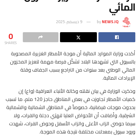
المائي
NEWS.IQ
by
9 ديسمبر، 2025
0
SHARES
أكدت وزارة الموارد المائية أن موجة الأمطار الغزيرة المصحوبة
بالسيول التي تشهدها البلاد تشكّل فرصة مهمة لتعزيز المخزون
المائي الوطني بعد سنوات من التراجع بسبب الجفاف وقلة
الإيرادات المائية.
وذكرت الوزارة في بيان نقلته وكالة الأنباء العراقية (واع) إن
كميات الأمطار تجاوزت في بعض المناطق حاجز 120 ملم، ما تسبب
بحدوث موجات فيضانية، خصوصاً في المناطق الشمالية والشمالية
الشرقية. وأضافت أن الأحواض العليا لنهرَي دجلة والفرات، ولا
سيما حوضي الزاب الأعلى والزاب الأسفل وحوض الفرات، شهدت
ورود سيول بمعدلات مختلفة نتيجة هذه الموجة.