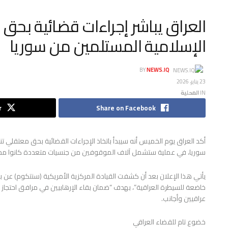
العراق يباشر إجراءات قضائية بحق 
الإسلامية المستلمين من سوريا
BY
NEWS.IQ
23 يناير، 2026
IN
المحلية
r
Share on Facebook
أكد العراق يوم الخميس أنه سيبدأ باتخاذ الإجراءات القضائية بحق معتقلي ت
سوريا، في عملية ستشمل آلاف الموقوفين من جنسيات متعددة كانوا محتج
يأتي هذا الإعلان بعد أن كشفت القيادة المركزية الأمريكية (سنتكوم) عن 
خاضعة للسيطرة العراقية”، بهدف “ضمان بقاء الإرهابيين في مرافق احتجاز 
عراقيين وأجانب.
خضوع تام للقضاء العراقي