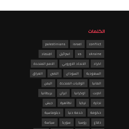
الكلمات
palestinians
israel
conflict
ukraine
us
اسرائيل
اقتصاد
اكراد
الاتحاد الاوروبي
الامم المتحدة
السعودية
السودان
الصين
العراق
المانيا
الولايات المتحدة
اليمن
انترنت
اوكرانيا
ايران
بريطانيا
تجارة
تركيا
تظاهرة
جيش
حكومة
خدمة دنيا
دبلوماسية
دفاع
روسيا
سوريا
سياسة