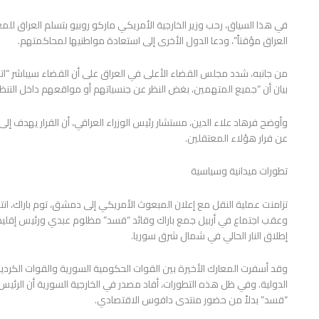
في هذا السياق، رحب وزير الخارجية الأمريكي ماركو روبيو بتسلم العراق للمع
العراق مؤقتاً”، ودعا الدول الأخرى إلى استعادة مواطنيها لمحاكمتهم.
من جانبه، شدد مجلس القضاء الأعلى في العراق على أن القضاء سيباشر “اتخا
بيان أن “جميع المتهمين، بغض النظر عن جنسياتهم أو مواقعهم داخل التنظي
وأوضح فرهاد علاء الدين، مستشار رئيس الوزراء العراقي، أن القرار يهدف 
عن فرار هؤلاء المعتقلين.
تطورات ميدانية وسياسية
تزامنت عملية النقل مع إعلان المبعوث الأمريكي إلى دمشق، توم باراك، انت
وعقب اجتماع في أربيل جمع باراك وقائد “قسد” مظلوم عبدي ورئيس إقليم كرد
إطلاق النار الحالي في شمال شرق سوريا.
الدولية. وفي ظل هذه التطورات، أفاد مصدر في الخارجية السورية أن الرئي
“قسد” بدلاً من حضور منتدى دافوس الاقتصادي.