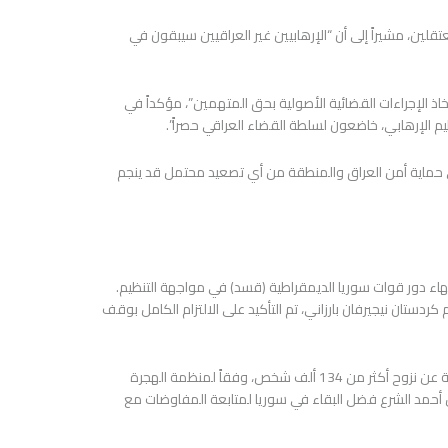
تقلين، مشيراً إلى أن “الإرهابيين غير العراقيين سيبقون في
ذ الإجراءات القضائية الأصولية بحق المتهمين”، مؤكداً في
م الإرهابي، خاضعون لسلطة القضاء العراقي حصراً”.
إلى حماية أمن العراق والمنطقة من أي تصعيد محتمل قد ينجم
هاء دور قوات سوريا الديمقراطية (قسد) في مواجهة التنظيم.
ستان نيجيرفان بارزاني، تم التأكيد على الالتزام الكامل بوقف
وقد أسفرت المعارك الأخيرة بين القوات الحكومية السورية والقوات الكردية عن نزوح أكثر من 134 ألف شخص، وفقاً لمنظمة الهجرة
س أحمد الشرع فضل البقاء في سوريا لمتابعة المفاوضات مع