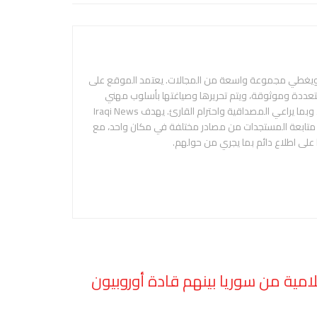
 ويغطي مجموعة واسعة من المجالات. يعتمد الموقع على
متعددة وموثوقة، ويتم تحريرها وصياغتها بأسلوب مهني
ومحايد، بهدف تقديم المعلومة بدقة ووضوح، وبما يراعي المصداقية واحترام القارئ. يهدف Iraqi News
م متابعة المستجدات من مصادر مختلفة في مكان واحد، مع
 على اطلاع دائم بما يجري من حولهم.