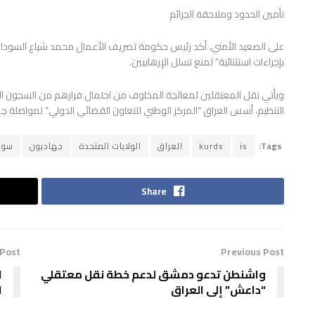
تأمين الحدود وملاحقة الجرائم
على الصعيد الأمني، أكد رئيس حكومة تصريف الأعمال محمد شياع السوداني
بإجراءات استثنائية” لمنع تسلل الإرهابيين.
ويأتي نقل المعتقلين لمعالجة المخاوف من احتمال فرارهم من السجون ال
التنظيم، أسس العراق “المركز الوطني للتعاون القضائي الدولي” لمواصلة جمع 
Tags:
is
kurds
العراق
الولايات المتحدة
جهاديون
سوري
Share
 Post
Previous Post
واشنطن تدعو دمشق لدعم خطة نقل معتقلي
“داعش” إلى العراق
ا