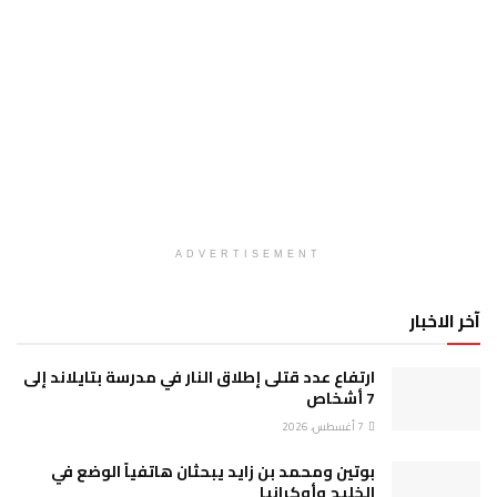
ADVERTISEMENT
آخر الاخبار
ارتفاع عدد قتلى إطلاق النار في مدرسة بتايلاند إلى
7 أشخاص
7 أغسطس، 2026
بوتين ومحمد بن زايد يبحثان هاتفياً الوضع في
الخليج وأوكرانيا