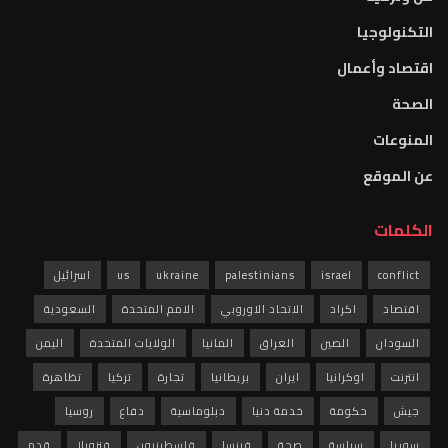
التكنولوجيا
اقتصاد وأعمال
الصحة
المنوعات
عن الموقع
الكلمات
conflict
israel
palestinians
ukraine
us
اسرائيل
اقتصاد
اكراد
الاتحاد الاوروبي
الامم المتحدة
السعودية
السودان
الصين
العراق
المانيا
الولايات المتحدة
اليمن
انترنت
اوكرانيا
ايران
بريطانيا
تجارة
تركيا
تظاهرة
جيش
حكومة
خدمة دنيا
دبلوماسية
دفاع
روسيا
سوريا
سياسة
صحة
فرنسا
فلسطينيون
فنزويلا
قدم