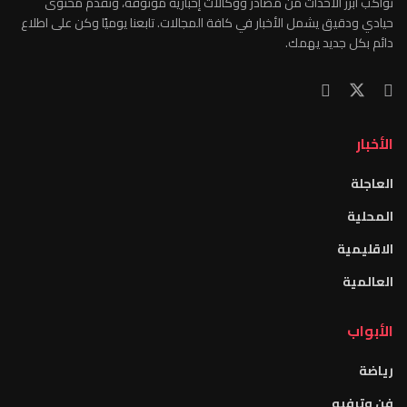
نواكب أبرز الأحداث من مصادر ووكالات إخبارية موثوقة، ونقدّم محتوى
حيادي ودقيق يشمل الأخبار في كافة المجالات. تابعنا يوميًا وكن على اطلاع
دائم بكل جديد يهمك.
الأخبار
العاجلة
المحلية
الاقليمية
العالمية
الأبواب
رياضة
فن وترفيه