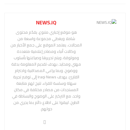
NEWS.IQ
هو موقع إخباري متنوع، يقدّم محتوى
شاملا ويغطي مجموعة واسعة من
المجالات. يعتمد الموقع على جمع الأخبار من
وكالات أنباء ومصادر إعلامية متعددة
وموثوقة، ويتم تحريرها وصياغتها بأسلوب
مهني ومحايد، بهدف تقديم المعلومة بدقة
ووضوح، وبما يراعي المصداقية واحترام
القارئ. يهدف Iraqi News إلى توفير تجربة
سهلة وسلسة للقراء، تتيح لهم متابعة
المستجدات من مصادر مختلفة في مكان
واحد، مع التركيز على الوضوح والبساطة في
الطرح، ليبقوا على اطلاع دائم بما يجري من
حولهم.