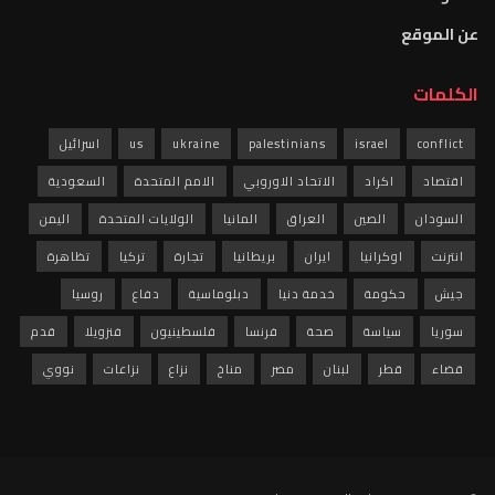
عن الموقع
الكلمات
conflict
israel
palestinians
ukraine
us
اسرائيل
اقتصاد
اكراد
الاتحاد الاوروبي
الامم المتحدة
السعودية
السودان
الصين
العراق
المانيا
الولايات المتحدة
اليمن
انترنت
اوكرانيا
ايران
بريطانيا
تجارة
تركيا
تظاهرة
جيش
حكومة
خدمة دنيا
دبلوماسية
دفاع
روسيا
سوريا
سياسة
صحة
فرنسا
فلسطينيون
فنزويلا
قدم
قضاء
قطر
لبنان
مصر
مناخ
نزاع
نزاعات
نووي