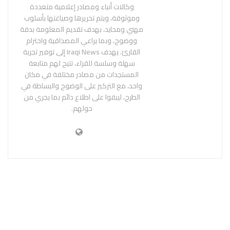
وكالات أنباء ومصادر إعلامية متعددة
وموثوقة، ويتم تحريرها وصياغتها بأسلوب
مهني ومحايد، بهدف تقديم المعلومة بدقة
ووضوح، وبما يراعي المصداقية واحترام
القارئ. يهدف Iraqi News إلى توفير تجربة
سهلة وسلسة للقراء، تتيح لهم متابعة
المستجدات من مصادر مختلفة في مكان
واحد، مع التركيز على الوضوح والبساطة في
الطرح، ليبقوا على اطلاع دائم بما يجري من
حولهم.