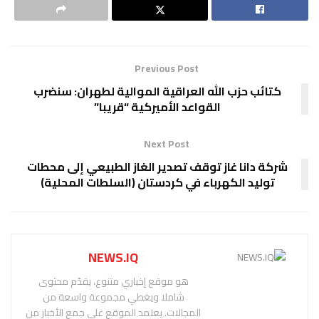
Previous Post
كتائب حزب الله العراقية الموالية لطهران: سنضرب
القواعد الأميركية “قريبا”
Next Post
شركة دانا غاز توقف تصدير الغاز الطبيعي إلى محطات
توليد الكهرباء في كردستان (السلطات المحلية)
NEWS.IQ
هو موقع إخباري متنوع، يقدّم محتوى
شاملا ويغطي مجموعة واسعة من
المجالات. يعتمد الموقع على جمع الأخبار من