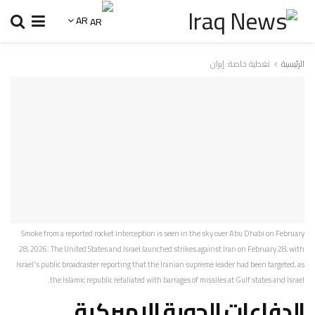
AR
الرئيسية
تغطية خاصة: إيران
Smoke from a reported rocket interception is seen in the sky over Abu Dhabi on February
28, 2026. The United States and Israel launched strikes against Iran on February 28, with
Israel's public broadcaster reporting that the Iranian supreme leader had been targeted, as
the Islamic republic retaliated with barrages of missiles at Gulf states and Israel.
الدفاعات الجوية الاميركية