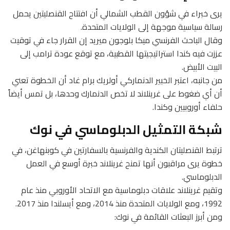
يرى خبراء في شؤون القطب الشمالي أن افتتاح القنصليتين يحمل
رسالة سياسية موجهة إلى الولايات المتحدة.
وقال الباحث الفرنسي ميكا بلوجون ميريد إن القرار جاء في توقيت
عززت فيه كندا استراتيجيتها القطبية، مع توقع عودة ترامب إلى
البيت الأبيض.
من جانبه، اعتبر الخبير الدنماركي أولريك برام غاد أن الخطوة تعني
أن أي ضغوط على غرينلاند لا تخص الدنمارك وحدها، بل تمس أيضاً
حلفاء أوروبيين وكندا.
شبكة التمثيل الدبلوماسي في نوك
ترتبط القنصليتان الكندية والفرنسية بالسفارتين في كوبنهاغن، في
خطوة يرى مراقبون أنها تمنح غرينلاند خبرة أوسع في العمل
الدبلوماسي.
وتقيم غرينلاند علاقات دبلوماسية مع الاتحاد الأوروبي منذ عام
1992، ومع الولايات المتحدة منذ 2014، ومع أيسلندا منذ 2017.
ومن أبرز البعثات القائمة في نوك: