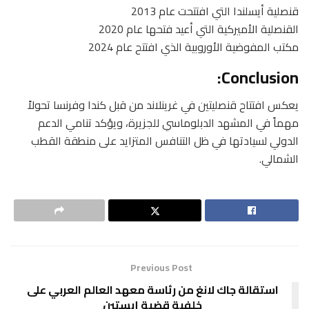
قنصلية أيسلندا التي افتتحت عام 2013
القنصلية الأميركية التي أعيد فتحها عام 2020
مكتب المفوضية الأوروبية الذي افتتح عام 2024
Conclusion:
يعكس افتتاح قنصليتين في غرينلاند من قبل كندا وفرنسا تحولاً
مهماً في المشهد الدبلوماسي للجزيرة، ويؤكد تنامي الدعم
الدولي لسيادتها في ظل التنافس المتزايد على منطقة القطب
الشمالي.
Previous Post
استقالة جاك لانغ من رئاسة معهد العالم العربي على
خلفية قضية إبستين