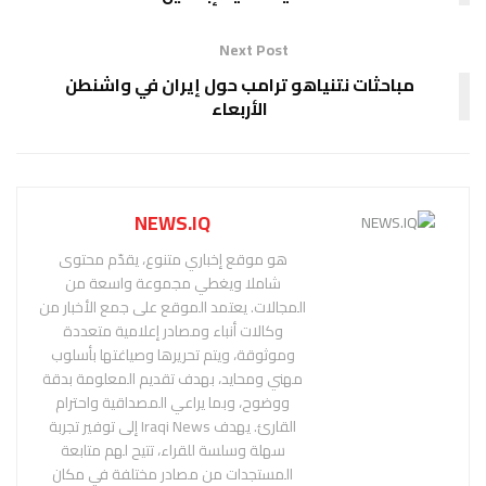
Next Post
مباحثات نتنياهو ترامب حول إيران في واشنطن
الأربعاء
NEWS.IQ
هو موقع إخباري متنوع، يقدّم محتوى
شاملا ويغطي مجموعة واسعة من
المجالات. يعتمد الموقع على جمع الأخبار من
وكالات أنباء ومصادر إعلامية متعددة
وموثوقة، ويتم تحريرها وصياغتها بأسلوب
مهني ومحايد، بهدف تقديم المعلومة بدقة
ووضوح، وبما يراعي المصداقية واحترام
القارئ. يهدف Iraqi News إلى توفير تجربة
سهلة وسلسة للقراء، تتيح لهم متابعة
المستجدات من مصادر مختلفة في مكان