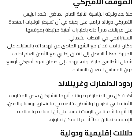
الموقف الأميركي
منذ بدء ولايته الرئاسية الثانية العام الماضي، شدد الرئيس
الأميركي دونالد ترامب على رغبته في أن تسيطر الولايات المتحدة
على غرينلاند، مبرراً ذلك باعتبارات أمنية مرتبطة بموقعها
الاستراتيجي في القطب الشمالي.
وكان ترامب قد تراجع الشهر الماضي عن تهديداته بالاستيلاء على
الجزيرة، معلناً التوصل إلى اتفاق إطاري مع الأمين العام لحلف
شمال الأطلسي مارك روته، يهدف إلى ضمان نفوذ أميركي أوسع
دون المساس المعلن بالسيادة.
ردود الدنمارك وغرينلاند
أكدت كل من الدنمارك وغرينلاند أنهما تتشاركان بعض المخاوف
الأمنية التي تطرحها واشنطن، خاصة في ما يتعلق بروسيا والصين،
إلا أنهما شددتا في الوقت نفسه على أن السيادة والسلامة
الإقليمية تمثلان خطاً أحمر لا يمكن تجاوزه.
دلالات إقليمية ودولية