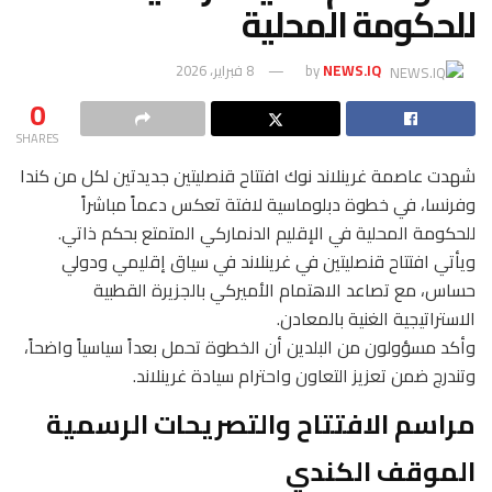
للحكومة المحلية
NEWS.IQ
by
8 فبراير، 2026
0
SHARES
شهدت عاصمة غرينلاند نوك افتتاح قنصليتين جديدتين لكل من كندا
وفرنسا، في خطوة دبلوماسية لافتة تعكس دعماً مباشراً
للحكومة المحلية في الإقليم الدنماركي المتمتع بحكم ذاتي.
ويأتي افتتاح قنصليتين في غرينلاند في سياق إقليمي ودولي
حساس، مع تصاعد الاهتمام الأميركي بالجزيرة القطبية
الاستراتيجية الغنية بالمعادن.
وأكد مسؤولون من البلدين أن الخطوة تحمل بعداً سياسياً واضحاً،
وتندرج ضمن تعزيز التعاون واحترام سيادة غرينلاند.
مراسم الافتتاح والتصريحات الرسمية
الموقف الكندي