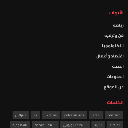
الأبواب
رياضة
فن وترفيه
التكنولوجيا
اقتصاد وأعمال
الصحة
المنوعات
عن الموقع
الكلمات
conflict
israel
palestinians
ukraine
us
اسرائيل
اقتصاد
اكراد
الاتحاد الاوروبي
الامم المتحدة
السعودية