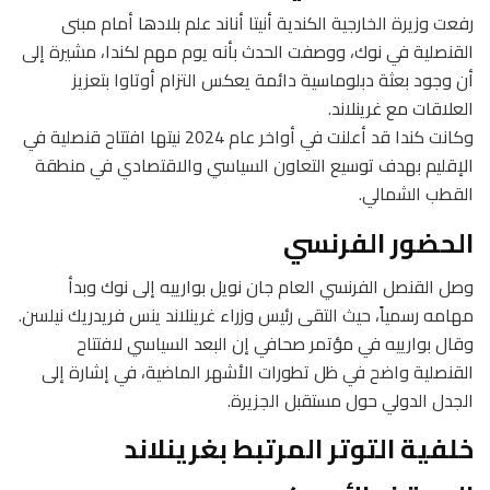
رفعت وزيرة الخارجية الكندية أنيتا أناند علم بلادها أمام مبنى
القنصلية في نوك، ووصفت الحدث بأنه يوم مهم لكندا، مشيرة إلى
أن وجود بعثة دبلوماسية دائمة يعكس التزام أوتاوا بتعزيز
العلاقات مع غرينلاند.
وكانت كندا قد أعلنت في أواخر عام 2024 نيتها افتتاح قنصلية في
الإقليم بهدف توسيع التعاون السياسي والاقتصادي في منطقة
القطب الشمالي.
الحضور الفرنسي
وصل القنصل الفرنسي العام جان نويل بوارييه إلى نوك وبدأ
مهامه رسمياً، حيث التقى رئيس وزراء غرينلاند ينس فريدريك نيلسن.
وقال بوارييه في مؤتمر صحافي إن البعد السياسي لافتتاح
القنصلية واضح في ظل تطورات الأشهر الماضية، في إشارة إلى
الجدل الدولي حول مستقبل الجزيرة.
خلفية التوتر المرتبط بغرينلاند