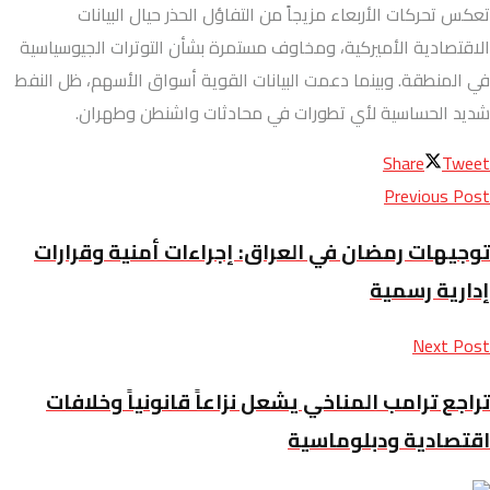
تعكس تحركات الأربعاء مزيجاً من التفاؤل الحذر حيال البيانات
الاقتصادية الأميركية، ومخاوف مستمرة بشأن التوترات الجيوسياسية
في المنطقة. وبينما دعمت البيانات القوية أسواق الأسهم، ظل النفط
شديد الحساسية لأي تطورات في محادثات واشنطن وطهران.
Share
Tweet
Previous Post
توجيهات رمضان في العراق: إجراءات أمنية وقرارات
إدارية رسمية
Next Post
تراجع ترامب المناخي يشعل نزاعاً قانونياً وخلافات
اقتصادية ودبلوماسية