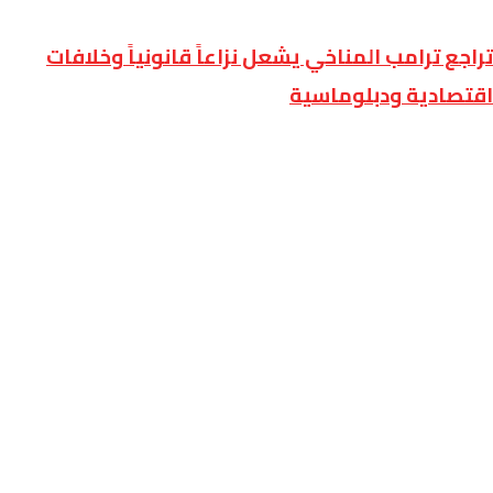
تراجع ترامب المناخي يشعل نزاعاً قانونياً وخلافات
اقتصادية ودبلوماسية