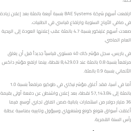
ارتفعت أسهم شركة BAE Systems بنسبة أربعة بالمئة بعد إعلان زيادة
في صافي الأرباح السنوية وارتفاع قياسي في الطلبيات.
صعدت أسهم غلينكور بنسبة 4.7 بالمئة عقب إعلانها العودة إلى الربحية
العام الماضي.
في باريس، سجل مؤشر كاك 40 مستوى قياسياً جديداً قبل أن يغلق
مرتفعاً بنسبة 0.8 بالمئة عند 8,429.03 نقطة، بينما ارتفع مؤشر داكس
الألماني بنسبة 0.9 بالمئة.
أما في آسيا، فقد أغلق مؤشر نيكاي في طوكيو مرتفعاً بنسبة 1.0
بالمئة إلى 57,143.84 نقطة، بعد إعلان واشنطن عن دفعة أولى بقيمة
36 مليار دولار من استثمارات يابانية ضمن اتفاق تجاري أوسع. فيما
أغلقت أسواق هونغ كونغ وشنغهاي وسيؤول وتايبيه بمناسبة عطلة
رأس السنة القمرية.