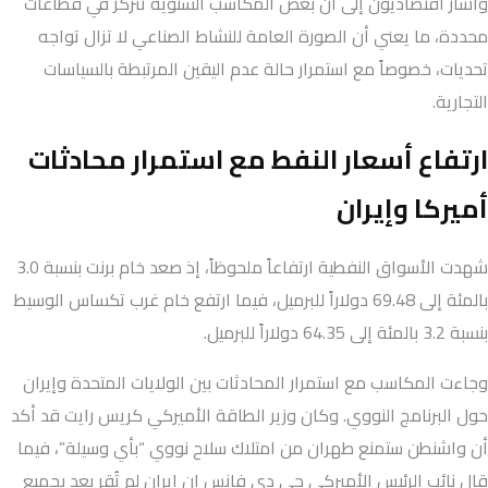
وأشار اقتصاديون إلى أن بعض المكاسب السنوية تتركز في قطاعات
محددة، ما يعني أن الصورة العامة للنشاط الصناعي لا تزال تواجه
تحديات، خصوصاً مع استمرار حالة عدم اليقين المرتبطة بالسياسات
التجارية.
ارتفاع أسعار النفط مع استمرار محادثات
أميركا وإيران
شهدت الأسواق النفطية ارتفاعاً ملحوظاً، إذ صعد خام برنت بنسبة 3.0
بالمئة إلى 69.48 دولاراً للبرميل، فيما ارتفع خام غرب تكساس الوسيط
بنسبة 3.2 بالمئة إلى 64.35 دولاراً للبرميل.
وجاءت المكاسب مع استمرار المحادثات بين الولايات المتحدة وإيران
حول البرنامج النووي. وكان وزير الطاقة الأميركي كريس رايت قد أكد
أن واشنطن ستمنع طهران من امتلاك سلاح نووي “بأي وسيلة”، فيما
قال نائب الرئيس الأميركي جي دي فانس إن إيران لم تُقر بعد بجميع