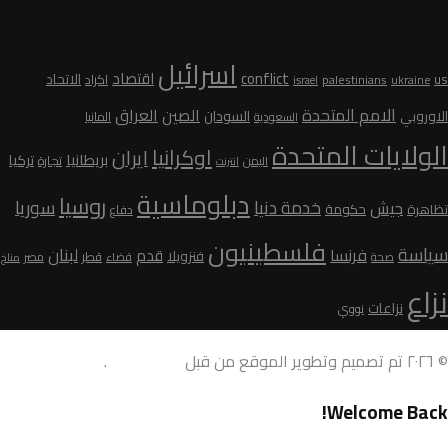
الكلمات
اسرائيل
conflict
اقتصاد
الاتحاد
us
palestinians
اكراد
ukraine
israel
الامم المتحدة
الصين
العراق
السودان
الاوروبي
المانيا
السعودية
الولايات المتحدة
اوكرانيا
ايران
بريطانيا
تركيا
تجارة
اليمن
انترنت
دبلوماسية
روسيا
سوريا
خدمة دنيا
جيش
تظاهرة
حكومة
دفاع
فلسطينيون
سياسة
لبنان
فرنسا
قدم
فنزويلا
قطر
صحة
قضاء
مصر
مناخ
نزاع
نزاعات
نووي
© ٢٠٢٦ تم تصميم وتطوير الموقع من قبل
AdamoDigi
.
Welcome Back!