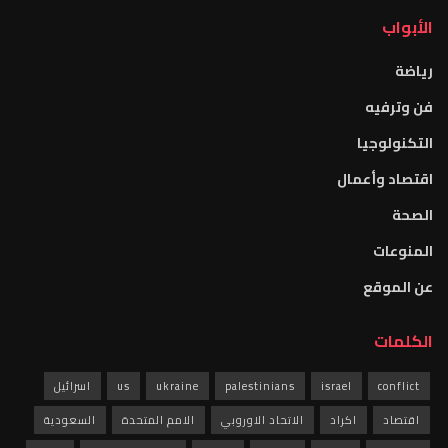
الأبواب
رياضة
فن وترفيه
التكنولوجيا
اقتصاد وأعمال
الصحة
المنوعات
عن الموقع
الكلمات
conflict
israel
palestinians
ukraine
us
اسرائيل
اقتصاد
اكراد
الاتحاد الاوروبي
الامم المتحدة
السعودية