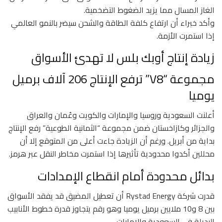
الغاز المسال مما يزيد الضغوط التضخمية.
وأكد خبراء أن ارتفاع كلفة الطاقة والشحن سيضر بالنمو العالمي
إذا استمرت الأزمة.
زيادة إنتاج أوبك بلس لا تهدئ الأسواق
مجموعة “V8” ترفع الإنتاج 206 آلاف برميل
يوميا
أعلنت السعودية وروسيا والإمارات والكويت وعُمان والعراق
والجزائر وكازاخستان ضمن مجموعة “الثمانية الطوعية” رفع الإنتاج
بداية من أبريل. ورغم أن الزيادة جاءت أعلى من المتوقع إلا أن
محللين أكدوا محدودية تأثيرها إذا استمرت مخاطر النقل عبر هرمز.
بدائل محدودة أمام انقطاع الإمدادات
قدرت شركة Rystad Energy أن تعطيل المضيق قد يفقد الأسواق
بين 8 و10 ملايين برميل يوميا وهو رقم يتجاوز قدرة خطوط الأنابيب
البديلة في السعودية والإمارات.