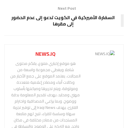
Next Post
السفارة الأميركية في الكويت تدعو إلى عدم الحضور
إلى مقرها
NEWS.IQ
هو موقع إخباري متنوع، يقدّم محتوى
شاملا ويغطي مجموعة واسعة من
المجالات. يعتمد الموقع على جمع الأخبار من
وكالات أنباء ومصادر إعلامية متعددة
وموثوقة، ويتم تحريرها وصياغتها بأسلوب
مهني ومحايد، بهدف تقديم المعلومة بدقة
ووضوح، وبما يراعي المصداقية واحترام
القارئ. يهدف Iraqi News إلى توفير تجربة
سهلة وسلسة للقراء، تتيح لهم متابعة
المستجدات من مصادر مختلفة في مكان
واحد، مع التركيز على الوضوح والبساطة في