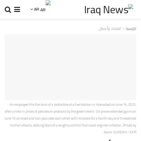
AR
الرئيسية
اقتصاد وأعمال
An employee fills the tank of a motorbike at a fuel station in Islamabad on June 16, 2025,
after a hike in prices of petroleum products by the government. Oil prices extended gains on
June 16 as Israel and Iran pounded each other with missiles for a fourth day and threatened
further attacks, stoking fears of a lengthy conflict that could reignite inflation. (Photo by
Aamir QURESHI / AFP)