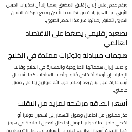
ورغم عدم إعلان إيران إغلاق المضيق رسميا إلا أن تحذيرات الحرس
الثوري من العبور زادت من تكاليف التأمين ودفع شركات الشحن
الكبرى لتعليق رحلاتها عبر هذا الممر الحيوي.
تصعيد إقليمي يضغط على الاقتصاد
العالمي
هجمات متبادلة وتوترات ممتدة في الخليج
واصلت إيران هجماتها الصاروخية والمسيرة في الخليج وقالت
الإمارات إن أربعة أشخاص قُتلوا وأصيب العشرات. كما شنت تل
أبيب غارات على لبنان بعد إطلاق حزب الله صواريخ ردا على مقتل
خامنئي.
أسعار الطاقة مرشحة لمزيد من التقلب
حذر محللون من احتمال وصول الأسعار إلى تسعين دولارا أو
تخطي حاجز المئة دولار للبرميل إذا طال تعطيل الملاحة في هرمز.
كما ارتفعت أسعار الغاز مع اعتماد الأسواق على صادرات قطر من