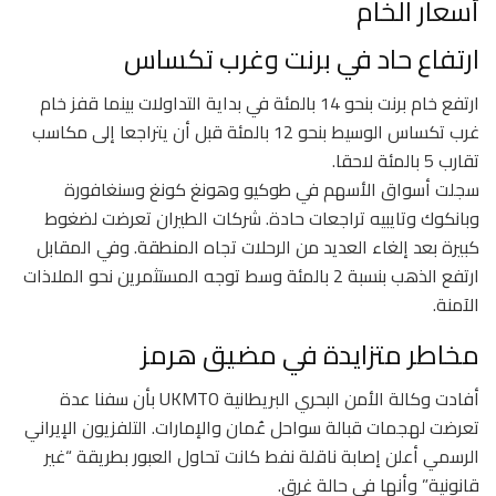
أسعار الخام
ارتفاع حاد في برنت وغرب تكساس
ارتفع خام برنت بنحو 14 بالمئة في بداية التداولات بينما قفز خام
غرب تكساس الوسيط بنحو 12 بالمئة قبل أن يتراجعا إلى مكاسب
تقارب 5 بالمئة لاحقا.
سجلت أسواق الأسهم في طوكيو وهونغ كونغ وسنغافورة
وبانكوك وتايبيه تراجعات حادة. شركات الطيران تعرضت لضغوط
كبيرة بعد إلغاء العديد من الرحلات تجاه المنطقة. وفي المقابل
ارتفع الذهب بنسبة 2 بالمئة وسط توجه المستثمرين نحو الملاذات
الآمنة.
مخاطر متزايدة في مضيق هرمز
أفادت وكالة الأمن البحري البريطانية UKMTO بأن سفنا عدة
تعرضت لهجمات قبالة سواحل عُمان والإمارات. التلفزيون الإيراني
الرسمي أعلن إصابة ناقلة نفط كانت تحاول العبور بطريقة “غير
قانونية” وأنها في حالة غرق.