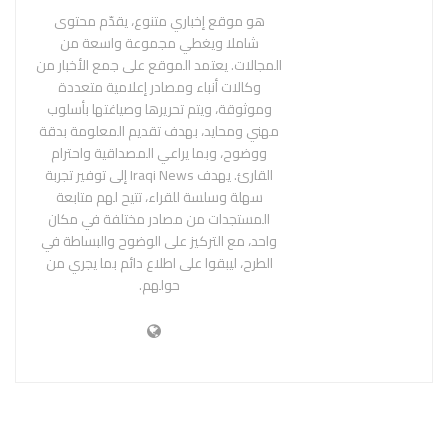
هو موقع إخباري متنوع، يقدّم محتوى
شاملا ويغطي مجموعة واسعة من
المجالات. يعتمد الموقع على جمع الأخبار من
وكالات أنباء ومصادر إعلامية متعددة
وموثوقة، ويتم تحريرها وصياغتها بأسلوب
مهني ومحايد، بهدف تقديم المعلومة بدقة
ووضوح، وبما يراعي المصداقية واحترام
القارئ. يهدف Iraqi News إلى توفير تجربة
سهلة وسلسة للقراء، تتيح لهم متابعة
المستجدات من مصادر مختلفة في مكان
واحد، مع التركيز على الوضوح والبساطة في
الطرح، ليبقوا على اطلاع دائم بما يجري من
حولهم.