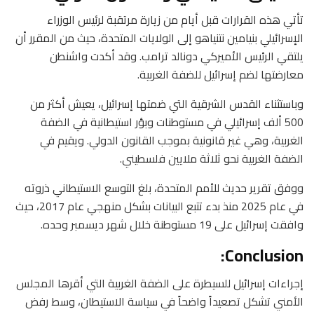
تأتي هذه القرارات قبل أيام من زيارة مرتقبة لرئيس الوزراء
الإسرائيلي بنيامين نتنياهو إلى الولايات المتحدة، حيث من المقرر أن
يلتقي الرئيس الأميركي دونالد ترامب. وقد أكدت واشنطن
معارضتها لضم إسرائيل للضفة الغربية.
وباستثناء القدس الشرقية التي ضمتها إسرائيل، يعيش أكثر من
500 ألف إسرائيلي في مستوطنات وبؤر استيطانية في الضفة
الغربية، وهي غير قانونية بموجب القانون الدولي. ويقيم في
الضفة الغربية نحو ثلاثة ملايين فلسطيني.
ووفق تقرير حديث للأمم المتحدة، بلغ التوسع الاستيطاني ذروته
في عام 2025 منذ بدء تتبع البيانات بشكل منهجي عام 2017، حيث
وافقت إسرائيل على 19 مستوطنة خلال شهر ديسمبر وحده.
Conclusion:
إجراءات إسرائيل للسيطرة على الضفة الغربية التي أقرها المجلس
الأمني تشكل تصعيداً واضحاً في سياسة الاستيطان، وسط رفض