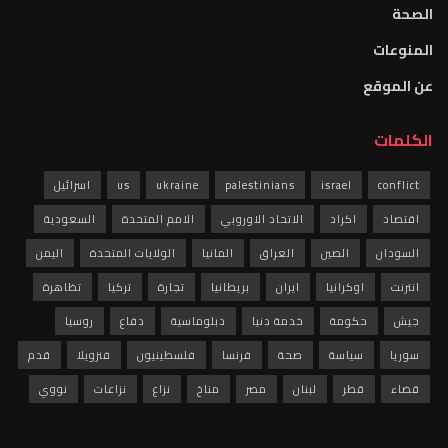
الصحة
المنوعات
عن الموقع
الكلمات
conflict
israel
palestinians
ukraine
us
اسرائيل
اقتصاد
اكراد
الاتحاد الاوروبي
الامم المتحدة
السعودية
السودان
الصين
العراق
المانيا
الولايات المتحدة
اليمن
انترنت
اوكرانيا
ايران
بريطانيا
تجارة
تركيا
تظاهرة
جيش
حكومة
خدمة دنيا
دبلوماسية
دفاع
روسيا
سوريا
سياسة
صحة
فرنسا
فلسطينيون
فنزويلا
قدم
قضاء
قطر
لبنان
مصر
مناخ
نزاع
نزاعات
نووي