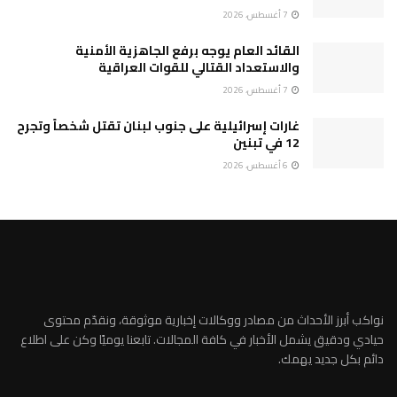
7 أغسطس، 2026
القائد العام يوجه برفع الجاهزية الأمنية
والاستعداد القتالي للقوات العراقية
7 أغسطس، 2026
غارات إسرائيلية على جنوب لبنان تقتل شخصاً وتجرح
12 في تبنين
6 أغسطس، 2026
نواكب أبرز الأحداث من مصادر ووكالات إخبارية موثوقة، ونقدّم محتوى
حيادي ودقيق يشمل الأخبار في كافة المجالات. تابعنا يوميًا وكن على اطلاع
دائم بكل جديد يهمك.