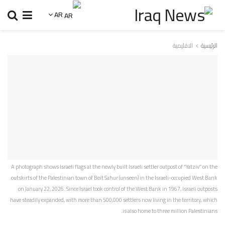
AR
الرئيسية
الاقليمية
A photograph shows Israeli flags at the newly built Israeli settler outpost of “Yatziv” on the
outskirts of the Palestinian town of Beit Sahur (unseen) in the Israeli-occupied West Bank
on January 22, 2026. Since Israel took control of the West Bank in 1967, Israeli outposts
have steadily expanded, with more than 500,000 settlers now living in the territory, which
is also home to three million Palestinians.