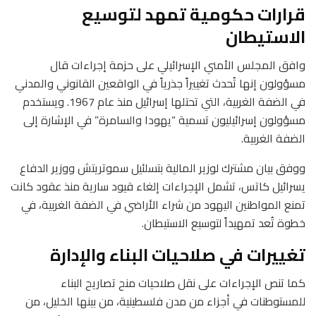
قرارات حكومية تمهد لتوسيع
الاستيطان
وافق المجلس الأمني الإسرائيلي على حزمة إجراءات قال
مسؤولون إنها تُحدث تغييراً جذرياً في الواقعين القانوني والمدني
في الضفة الغربية، التي تحتلها إسرائيل منذ عام 1967. ويستخدم
مسؤولون إسرائيليون تسمية “يهودا والسامرة” في الإشارة إلى
الضفة الغربية.
ووفق بيان مشترك لوزير المالية بتسلئيل سموتريتش ووزير الدفاع
يسرائيل كاتس، تشمل الإجراءات إلغاء قيود سارية منذ عقود كانت
تمنع المواطنين اليهود من شراء الأراضي في الضفة الغربية، في
خطوة تُعد تمهيداً لتوسيع الاستيطان.
تغييرات في صلاحيات البناء والإدارة
كما تنص الإجراءات على نقل صلاحيات منح تصاريح البناء
للمستوطنات في أجزاء من مدن فلسطينية، من بينها الخليل، من