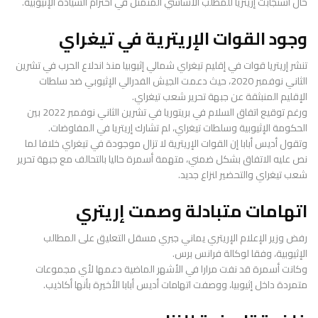
حال استجابت إريتريا للمطلب الأساسي المتمثل في احترام السيادة الإثيوبية.
وجود القوات الإريترية في تيغراي
تنشر إريتريا قوات في إقليم تيغراي شمالي إثيوبيا منذ اندلاع الحرب في تشرين
الثاني نوفمبر 2020، حيث دعمت الجيش الفدرالي الإثيوبي ضد سلطات
الإقليم المنبثقة عن جبهة تحرير شعب تيغراي.
ورغم توقيع اتفاق السلام في بريتوريا في تشرين الثاني نوفمبر 2022 بين
الحكومة الإثيوبية وسلطات تيغراي، لم تشارك إريتريا في المفاوضات.
وتقول أديس أبابا إن القوات الإريترية لا تزال موجودة في تيغراي خلافا لما
نص عليه الاتفاق بشكل ضمني، متهمة أسمرة حاليا بالتحالف مع جبهة تحرير
شعب تيغراي والتحضير لنزاع جديد.
اتهامات متبادلة وصمت إريتري
رفض وزير الإعلام الإريتري يماني جبري مسقل التعليق على المطالب
الإثيوبية، وفقا لوكالة فرانس برس.
وكانت أسمرة قد نفت مرارا في الأشهر الماضية دعمها لأي مجموعات
متمردة داخل إثيوبيا، ووصفت اتهامات أديس أبابا الأخيرة بأنها أكاذيب.