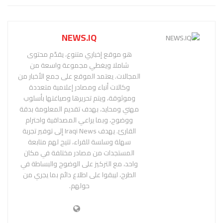
NEWS.IQ
هو موقع إخباري متنوع، يقدّم محتوى
شاملا ويغطي مجموعة واسعة من
المجالات. يعتمد الموقع على جمع الأخبار من
وكالات أنباء ومصادر إعلامية متعددة
وموثوقة، ويتم تحريرها وصياغتها بأسلوب
مهني ومحايد، بهدف تقديم المعلومة بدقة
ووضوح، وبما يراعي المصداقية واحترام
القارئ. يهدف Iraqi News إلى توفير تجربة
سهلة وسلسة للقراء، تتيح لهم متابعة
المستجدات من مصادر مختلفة في مكان
واحد، مع التركيز على الوضوح والبساطة في
الطرح، ليبقوا على اطلاع دائم بما يجري من
حولهم.