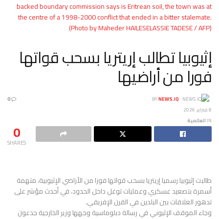
backed boundary commission says is Eritrean soil, the town was at
the centre of a 1998-2000 conflict that ended in a bitter stalemate.
(Photo by Maheder HAILESELASSIE TADESE / AFP)
إثيوبيا تطالب إريتريا بسحب قواتها
فورا من أراضيها
0
BY
NEWS.IQ
8 فبراير، 2026
IN
العالمية
0
SHARES
طالبت إثيوبيا رسميا إريتريا بسحب قواتها فورا من الأراضي الإثيوبية، متهمة
أسمرة بتصعيد عسكري وعمليات توغل داخل الحدود، في أحدث مؤشر على
تدهور العلاقات بين البلدين في القرن الإفريقي.
وجاء الموقف الإثيوبي في رسالة دبلوماسية وجهها وزير الخارجية جدعون