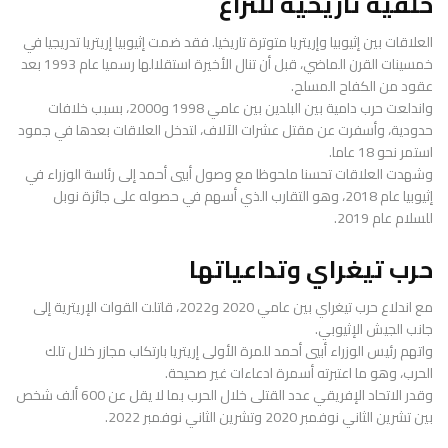
خلفية تاريخية للنزاع
العلاقات بين إثيوبيا وإريتريا متوترة تاريخيا. فقد ضمت إثيوبيا إريتريا تدريجيا في
خمسينات القرن الماضي، قبل أن تنال الأخيرة استقلالها رسميا عام 1993 بعد
عقود من الكفاح المسلح.
واندلعت حرب دامية بين البلدين بين عامي 1998 و2000، بسبب خلافات
حدودية، وأسفرت عن مقتل عشرات الآلاف، لتدخل العلاقات بعدها في جمود
استمر نحو 18 عاما.
وشهدت العلاقات تحسنا ملحوظا مع وصول أبيي أحمد إلى رئاسة الوزراء في
إثيوبيا عام 2018، وهو التقارب الذي أسهم في حصوله على جائزة نوبل
للسلام عام 2019.
حرب تيغراي وتداعياتها
مع اندلاع حرب تيغراي بين عامي 2020 و2022، قاتلت القوات الإريترية إلى
جانب الجيش الإثيوبي.
واتهم رئيس الوزراء أبيي أحمد للمرة الأولى إريتريا بارتكاب مجازر خلال تلك
الحرب، وهو ما اعتبرته أسمرة ادعاءات غير صحيحة.
وقدر الاتحاد الإفريقي عدد القتلى خلال الحرب بما لا يقل عن 600 ألف شخص
بين تشرين الثاني نوفمبر 2020 وتشرين الثاني نوفمبر 2022.