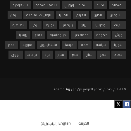
اقتصاد
اكراد
الاتحاد الاوروبي
الامم المتحدة
السعودية
السودان
الصين
العراق
المانيا
الولايات المتحدة
اليمن
انترنت
اوكرانيا
ايران
بريطانيا
تجارة
تركيا
تظاهرة
جيش
حكومة
خدمة دنيا
دبلوماسية
دفاع
روسيا
سوريا
سياسة
صحة
فرنسا
فلسطينيون
فنزويلا
قدم
قضاء
قطر
لبنان
مصر
مناخ
نزاع
نزاعات
نووي
© ٢٠٢٦ تم تصميم وتطوير الموقع من قبل
AdamoDigi
.
العربية
English
(
الإنجليزية
)