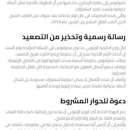
تيموثيوس إلى نظيره الإريتري، حذر فيها من أن التطورات الأخيرة تمثل أعمالا
عدوانية وليست مجرد استفزازات.
وتأتي هذه التصريحات في ظل توتر متصاعد بعد سنوات من التقارب النسبي
الذي أعقب اتفاق السلام بين البلدين عام 2018.
رسالة رسمية وتحذير من التصعيد
قال وزير الخارجية الإثيوبي جدعون تيموثيوس في الرسالة المؤرخة يوم السبت
إن أحداث الأيام الأخيرة تشير إلى أن حكومة إريتريا اختارت طريق التصعيد.
وطالب تيموثيوس حكومة أسمرة بسحب قواتها فورا من الأراضي الإثيوبية،
ووقف جميع أشكال التعاون مع الجماعات المتمردة التي تقاتل الحكومة
الفدرالية.
وأضاف أن هذه الأفعال لا يمكن اعتبارها استفزازات محدودة، بل تشكل
أعمالا عدوانية صريحة تمس سيادة إثيوبيا ووحدة أراضيها.
دعوة للحوار المشروط
رغم اللهجة الحادة، أكد الوزير الإثيوبي أن بلاده ترى إمكانية كسر حلقة العنف
وانعدام الثقة عبر الحوار والالتزام الدبلوماسي.
وأشار إلى أن أديس أبابا مستعدة للدخول بحسن نية في مفاوضات شاملة، في