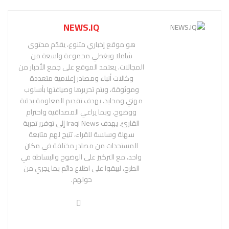
NEWS.IQ
هو موقع إخباري متنوع، يقدّم محتوى
شاملا ويغطي مجموعة واسعة من
المجالات. يعتمد الموقع على جمع الأخبار من
وكالات أنباء ومصادر إعلامية متعددة
وموثوقة، ويتم تحريرها وصياغتها بأسلوب
مهني ومحايد، بهدف تقديم المعلومة بدقة
ووضوح، وبما يراعي المصداقية واحترام
القارئ. يهدف Iraqi News إلى توفير تجربة
سهلة وسلسة للقراء، تتيح لهم متابعة
المستجدات من مصادر مختلفة في مكان
واحد، مع التركيز على الوضوح والبساطة في
الطرح، ليبقوا على اطلاع دائم بما يجري من
حولهم.