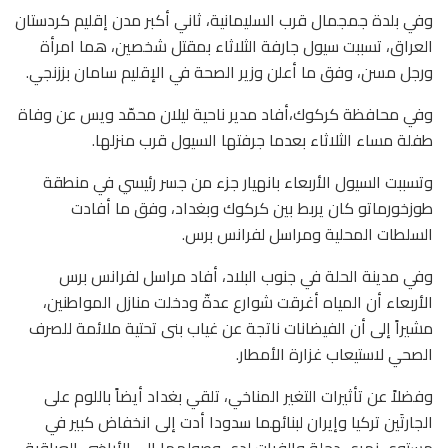
وفي بلدة جمجمال قرب السليمانية، ثاني أكبر مدن إقليم كردستان
العراق، تسببت سيول جارفة الثلاثاء بمقتل شخصين، هما امرأة
ورجل مسن، وفق ما أعلن وزير الصحة في الإقليم سامان بززنجي.
وفي محافظة كركوك،أفاد مدير ناحية ليلان محمّد ويس عن وفاة
طفلة مساء الثلاثاء بعدما جرفتها السيول قرب منزلها.
وتسببت السيول الأربعاء بانهيار جزء من جسر رئيسي في منطقة
طوزخورماتو كان يربط بين كركوك وبغداد، وفق ما أفادت
السلطات المحلية ومراسل لفرانس برس.
وفي مدينة الحلة في جنوب البلاد، أفاد مراسل لفرانس برس
الأربعاء أن المياه أغرقت شوارع عدةّ ودخلت منازل المواطنين،
مشيراً إلى أن الفيضانات ناتجة عن غياب بنى تحتية ملائمة للصرف
الصحي لاستيعاب غزارة الأمطار.
وفضلاً عن تأثيرات التغير المناخي، تلقي بغداد أيضاً باللوم على
الجارتَين تركيا وإيران لبنائهما سدودا أدت إلى انخفاض كبير في
مستوى نهري دجلة والفرات لدى وصولهما إلى الأراضي العراقية.