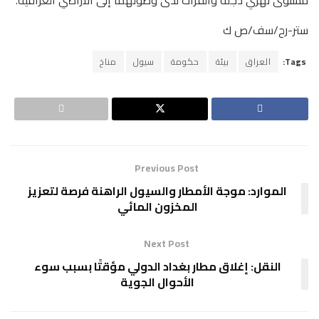
ستر-رح/سف/ص ك
Tags:
العراق
بيئة
حكومة
سيول
مناخ
Previous Post
الموارد: موجة الأمطار والسيول الراهنة فرصة لتعزيز
المخزون المائي
Next Post
النقل: إغلاق مطار بغداد الدولي مؤقتًا بسبب سوء
الأحوال الجوية