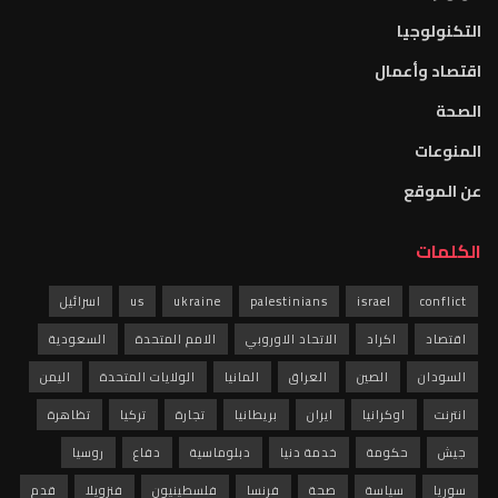
التكنولوجيا
اقتصاد وأعمال
الصحة
المنوعات
عن الموقع
الكلمات
conflict
israel
palestinians
ukraine
us
اسرائيل
اقتصاد
اكراد
الاتحاد الاوروبي
الامم المتحدة
السعودية
السودان
الصين
العراق
المانيا
الولايات المتحدة
اليمن
انترنت
اوكرانيا
ايران
بريطانيا
تجارة
تركيا
تظاهرة
جيش
حكومة
خدمة دنيا
دبلوماسية
دفاع
روسيا
سوريا
سياسة
صحة
فرنسا
فلسطينيون
فنزويلا
قدم