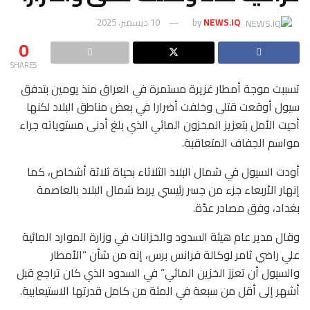
NEWS.IQ
by
10 ديسمبر، 2025
0
SHARES
تسببت موجة أمطار غزيرة مستمرة في العراق منذ يومين بتدفق
سيول أوقعت قتلى وخلفت أضرارا في بعض مناطق البلاد لكنها
أحيت الأمل بتعزيز المخزون المائي الذي بلغ أدنى مستوياته جراء
مواسم الجفاف المتعاقبة.
أودت السيول في شمال البلاد الثلاثاء بحياة ثلاثة أشخاص، كما
إنهار الأربعاء جزء من جسر رئيسي يربط شمال البلاد بالعاصمة
بغداد، وفق مصادر عدّة.
وقال مدير عام هيئة السدود والخزانات في وزارة الموارد المائية
علي راضي ثامر لوكالة فرانس برس، إنه من شأن “الأمطار
والسيول أن تعزز الخزين المائي” في السدود الذي كان تراجع قبل
أشهر إلى أقل من سبعة في المئة من كامل قدرتها الاستيعابية.