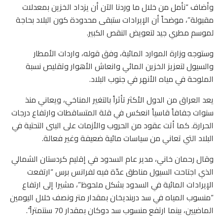
وأضاف “نأمل من خلال ما وردنا الآن أن يزداد الخزين بمعدلات
مقبولة”، موضحاً أن الإيرادات ستبقى محدودة كون البلاد بحاجة
لموسم مطري جيد لتعويض النقص الكبير.
وستوجه وزارة الموارد المائية، وفق قوله، واردات الأمطار
والسيول لتعزيز الخزين المائي وانعاش الأهوار وتقليص نسبة
الملوحة في مياه الأنهر في جنوب البلاد.
يعد العراق من الدول الأكثر تأثراً بالتغير المناخي، ويعاني منذ
سنوات جفافاً قاسياً انعكس في قلة المتساقطات وارتفاع درجات
الحرارة. كما أتت عقود من الحروب والأزمات على البنى التحتية في
البلاد التي تعاني من سياسات مائية ضعيفة وغير فعالة.
وقال رحمان خاني، مدير عام السدود في إقليم كردستان الشمالي
الذي اجتاحت السيول مناطق عدّة فيه لفرانس برس “ارتفعت
الإيرادات المائية في السدود بشكل ملحوظ”، مشيرا إلى ارتفاع
“منسوب المياه في سد دربنديخان بمقدار متر ونصف خلال اليومين
الماضيين، بينما ارتفع منسوب سد دوكان بمقدار 70 سنتمتراً”.