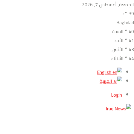
الجمعة, أغسطس 7, 2026
°c
39
Baghdad
40
°
السبت
41
°
الأحد
43
°
الأثنين
44
°
الثلاثاء
English
العربية
Login