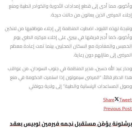
وأكوبو، مما أدى إلى قطع إمدادات الأدوية والكوادر الطبية ومنع
إجلاء المرضى الذين يعانون من حالات حرجة.
ونتيجة لهذه القيود، اضطرت المنظمة إلى إجلاء موظفيها من لانكين
وأكوبو، كما أُجبر فريقها في بييري على إخلاء مركزه الطبي يوم
الخميس والمغادرة مع السكان المحليين، بينما تمت إعادة معظم
المرضى إلى منازلهم دون رعاية.
وحذر عبد الله حسين، مدير المنظمة في جنوب السودان، من عواقب
هذا الحظر قائلاً: “المرضى سيموتون إذا استمرت الحكومة في منع
وصول المساعدات الإنسانية والطبية” إلى ولاية جونقلي
Share
Tweet
Previous Post
برشلونة يؤمّن مستقبل نجمه فيرمين لوبيس بعقد