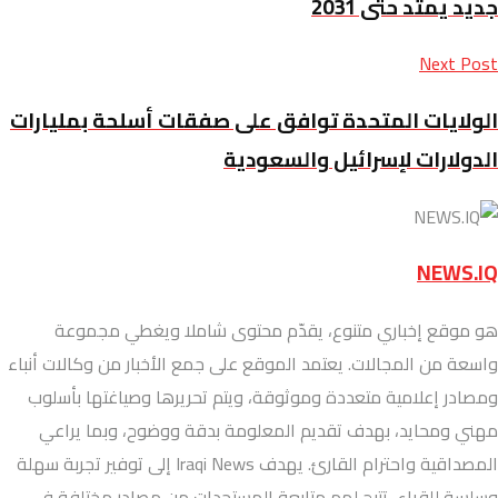
جديد يمتد حتى 2031
Next Post
الولايات المتحدة توافق على صفقات أسلحة بمليارات
الدولارات لإسرائيل والسعودية
NEWS.IQ
هو موقع إخباري متنوع، يقدّم محتوى شاملا ويغطي مجموعة
واسعة من المجالات. يعتمد الموقع على جمع الأخبار من وكالات أنباء
ومصادر إعلامية متعددة وموثوقة، ويتم تحريرها وصياغتها بأسلوب
مهني ومحايد، بهدف تقديم المعلومة بدقة ووضوح، وبما يراعي
المصداقية واحترام القارئ. يهدف Iraqi News إلى توفير تجربة سهلة
وسلسة للقراء، تتيح لهم متابعة المستجدات من مصادر مختلفة في