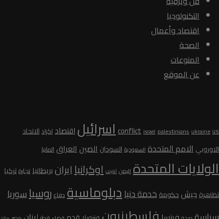
فن وترفيه
التكنولوجيا
اقتصاد وأعمال
الصحة
المنوعات
عن الموقع
الكلمات
اسرائيل
conflict
اقتصاد
الاتحاد
us
palestinians
اكراد
ukraine
israel
الامم المتحدة
الصين
العراق
السودان
الاوروبي
المانيا
السعودية
الولايات المتحدة
اوكرانيا
ايران
بريطانيا
تركيا
تجارة
اليمن
انترنت
دبلوماسية
روسيا
سوريا
خدمة دنيا
جيش
تظاهرة
حكومة
دفاع
فلسطينيون
سياسة
لبنان
فرنسا
قدم
فنزويلا
قطر
صحة
قضاء
مصر
مناخ