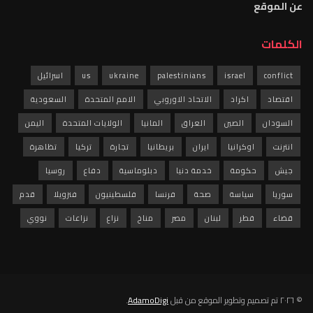
عن الموقع
الكلمات
conflict
israel
palestinians
ukraine
us
اسرائيل
اقتصاد
اكراد
الاتحاد الاوروبي
الامم المتحدة
السعودية
السودان
الصين
العراق
المانيا
الولايات المتحدة
اليمن
انترنت
اوكرانيا
ايران
بريطانيا
تجارة
تركيا
تظاهرة
جيش
حكومة
خدمة دنيا
دبلوماسية
دفاع
روسيا
سوريا
سياسة
صحة
فرنسا
فلسطينيون
فنزويلا
قدم
قضاء
قطر
لبنان
مصر
مناخ
نزاع
نزاعات
نووي
© ٢٠٢٦ تم تصميم وتطوير الموقع من قبل
AdamoDigi
.