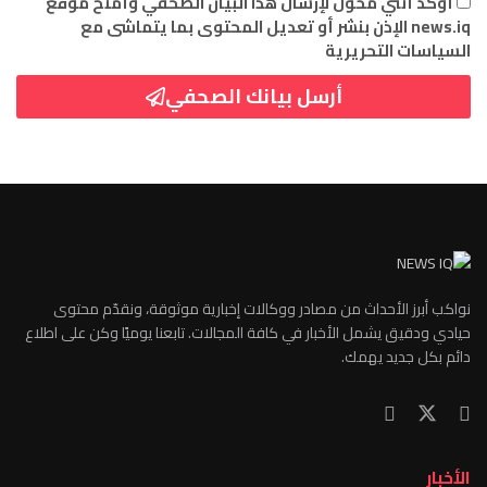
أؤكد أنني مخوّل لإرسال هذا البيان الصحفي وأمنح موقع
news.iq الإذن بنشر أو تعديل المحتوى بما يتماشى مع
السياسات التحريرية
أرسل بيانك الصحفي
نواكب أبرز الأحداث من مصادر ووكالات إخبارية موثوقة، ونقدّم محتوى
حيادي ودقيق يشمل الأخبار في كافة المجالات. تابعنا يوميًا وكن على اطلاع
دائم بكل جديد يهمك.
الأخبار